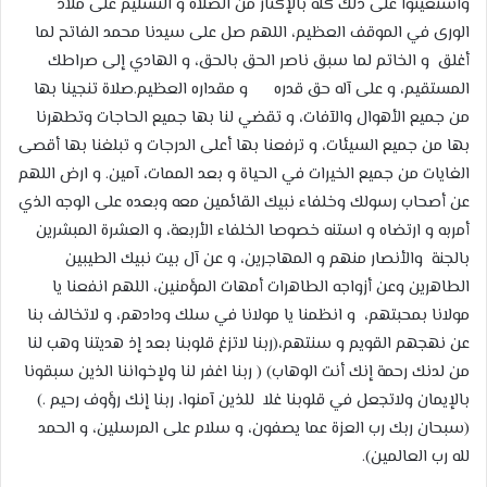
واستعينوا على ذلك كله بالإكثار من الصلاة و التسليم على ملاذ
الورى في الموقف العظيم، اللهم صل على سيدنا محمد الفاتح لما
أغلق و الخاتم لما سبق ناصر الحق بالحق، و الهادي إلى صراطك
المستقيم، و على آله حق قدره و مقداره العظيم.صلاة تنجينا بها
من جميع الأهوال والآفات، و تقضي لنا بها جميع الحاجات وتطهرنا
بها من جميع السيئات، و ترفعنا بها أعلى الدرجات و تبلغنا بها أقصى
الغايات من جميع الخيرات في الحياة و بعد الممات، آمين. و ارض اللهم
عن أصحاب رسولك وخلفاء نبيك القائمين معه وبعده على الوجه الذي
أمربه و ارتضاه و استنه خصوصا الخلفاء الأربعة، و العشرة المبشرين
بالجنة والأنصار منهم و المهاجرين، و عن آل بيت نبيك الطيبين
الطاهرين وعن أزواجه الطاهرات أمهات المؤمنين، اللهم انفعنا يا
مولانا بمحبتهم، و انظمنا يا مولانا في سلك ودادهم، و لاتخالف بنا
عن نهجهم القويم و سنتهم،(ربنا لاتزغ قلوبنا بعد إذ هديتنا وهب لنا
من لدنك رحمة إنك أنت الوهاب) ( ربنا اغفر لنا ولإخواننا الذين سبقونا
بالإيمان ولاتجعل في قلوبنا غلا للذين آمنوا، ربنا إنك رؤوف رحيم .)
(سبحان ربك رب العزة عما يصفون، و سلام على المرسلين، و الحمد
لله رب العالمين).