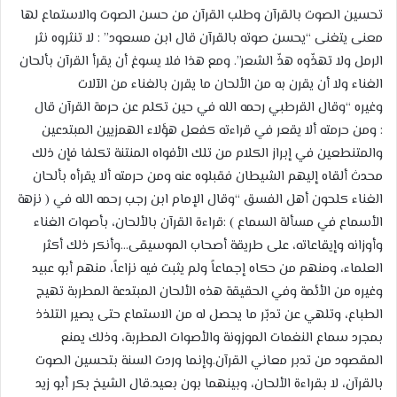
تحسين الصوت بالقرآن وطلب القرآن من حسن الصوت والاستماع لها
معنى يتغنى “يحسن صوته بالقرآن قال ابن مسعود” : لا تنثروه نثر
الرمل ولا تهذّوه هذّ الشعر”. ومع هذا فلا يسوغ أن يقرأ القرآن بألحان
الغناء ولا أن يقرن به من الألحان ما يقرن بالغناء من الآلات
وغيره “وقال القرطبي رحمه الله في حين تكلم عن حرمة القرآن قال
: ومن حرمته ألا يقعر في قراءته كفعل هؤلاء الهمزيين المبتدعين
والمتنطعين في إبراز الكلام من تلك الأفواه المنتنة تكلفا فإن ذلك
محدث ألقاه إليهم الشيطان فقبلوه عنه ومن حرمته ألا يقرأه بألحان
الغناء كلحون أهل الفسق “وقال الإمام ابن رجب رحمه الله في ( نزهة
الأسماع في مسألة السماع ) :قراءة القرآن بالألحان، بأصوات الغناء
وأوزانه وإيقاعاته، على طريقة أصحاب الموسيقى…وأنكر ذلك أكثر
العلماء، ومنهم من حكاه إجماعاً ولم يثبت فيه نزاعاً، منهم أبو عبيد
وغيره من الأئمة وفي الحقيقة هذه الألحان المبتدعة المطربة تهيج
الطباع، وتلهي عن تدبّر ما يحصل له من الاستماع حتى يصير التلذذ
بمجرد سماع النغمات الموزونة والأصوات المطربة، وذلك يمنع
المقصود من تدبر معاني القرآن.وإنما وردت السنة بتحسين الصوت
بالقرآن، لا بقراءة الألحان، وبينهما بون بعيد.قال الشيخ بكر أبو زيد