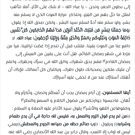
إلى بطون الحفر، ونحن – يا عباد الله – لا شك على الأثر، أفلا نتأهب
لمثل ما حلّ بهم من الغِيَر، ونتذكر مرارة الموت الذي لا يسلم منه
بشر، ولو سلم منه أحدٌ لسلم سيد البشر ، ولكن صدق الله إذ يقول:
(
وَمَا جَعَلْنَا لِبَشَرٍ مّن قَبْلِكَ الْخُلْدَ أَفَإِيْن مّتَّ فَهُمُ الْخَالِدُونَ كُلُّ نَفْسٍ
ذَائِقَةُ الْمَوْتِ وَنَبْلُوكُم بِالشَّرّ وَالْخَيْرِ فِتْنَةً وَإِلَيْنَا تُرْجَعُونَ
)
عباد الله
، لا
دافع عنا من الموت يقينا، فلنتب قبل أن نندم إذا غصّت تراقينا، فيا من
فرّط في شهر رمضان القائم، هل أنت على يقين من العيش إلى
رمضان القادم؟! فقم بحق شهرك، واتق الله في سرِّك وجهرك، واعلم
أن عليك ملكين يصحبانك طول دهرك، ويكتبان كل أعمالك، فإياك أن
تُهتك أستارُك عند من لا تخفى عليه أسرارُك
أيها المسلمون،
إن أيام رمضان يجب أن تُعظَّم وتصان، وتُكرَّم ولا
تُهان، فاحبسوا جوارحكم عن فضول الكلام و السمع والنظر؟!
وكفوهاعن اللهو والأشر؟! يقول سيد الأنام عليه الصلاة و السلام :
((
من لم يدع قول الزور والعمل به، فليس لله حاجة في أن يدع طعام
وشرابه
)) ويقول : ((
رب صائم حظه من صيامه الجوع والعطش
))يعني
ليس له ثواب إلا التعب، وقال جابر بن عبد الله الأنصاري رضي الله عنه: