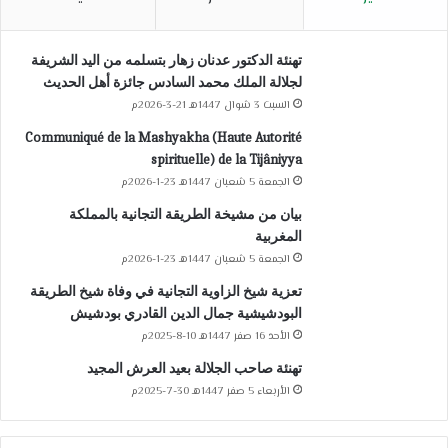
تهنئة الدكتور عدنان زهار بتسلمه من اليد الشريفة
لجلالة الملك محمد السادس جائزة أهل الحديث
السبت 3 شوال 1447هـ 21-3-2026م
Communiqué de la Mashyakha (Haute Autorité
spirituelle) de la Tijâniyya
الجمعة 5 شعبان 1447هـ 23-1-2026م
بيان من مشيخة الطريقة التجانية بالمملكة
المغربية
الجمعة 5 شعبان 1447هـ 23-1-2026م
تعزية شيخ الزاوية التجانية في وفاة شيخ الطريقة
البودشيشية جمال الدين القادري بودشيش
الأحد 16 صفر 1447هـ 10-8-2025م
تهنئة صاحب الجلالة بعيد العرش المجيد
الأربعاء 5 صفر 1447هـ 30-7-2025م