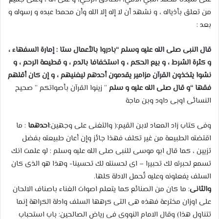
من تعلق بأذياله ، و نشهد أن لا إله إلا الله وأن محمدا عبده و رسوله و
بعد :
قال النبى صلى الله عليه وسلم “بادروا بالأعمال ستا : إمارة السفهاء ،
و كثرة الشرط ، و بيع الحكم ، و استخفافا بالدم ، و قطيعة الرحم ،
و
نشوا يتخذون القرآن مزامير يقدمون أحدهم ليغنيهم ، و إن كان أقلهم
فقها
“
و قال صلى الله عليه و سلم
” زينوا القرآن بأصواتكم ” صحيح
النسائى اوبى داود وبن ماجة
وفى كتاب زاد المعاد لابن القيم:( والتغنى على وجهين:
احدهما
: ما
اقتضته الطبيعة من غير تكلف فهذا جائز وإن أعان طبيعته بفضل
تزيين ، كما قال ابو موسى للنبى صلى الله عليه وسلم : لو علمت انك
تسمع لحبرته لك تحبيرا – اى لحسنته لك تحسينا- وهذا هو الذى كان
السلف يفعلونه وعليه تُحمل الادلة كلها.
والثانى
: ما كان من الصنائع كما يتعلم اصوات الغناء باصناف الالحان
على اوزان مخترعة فهذه هى التى كرهها السلف وادلة الكراهة إنما
تتناول هذا) وقال الامام النووى فى رياض الصالحين: باب استحباب