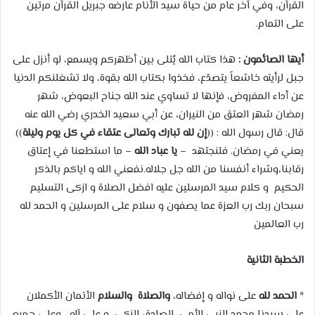
القرآن، وفي آخر عام من حياة سيد الأنام عارضه جبريل القرآن مرتين
على التمام.
أيها الصائمون :
هذا كتاب الله يُتلى بين أظهركم ويسمع، لو أنزل على
جبل لرأيته خاشعاً يتصدّع، فخذوا بكتاب الله بقوة، ولا تشغلنكم الدنيا
عن أداء المفروض، فإنها لا تساوي عند الله جناح البعوض، شهر
رمضان شهر العتق من النيران، عن أبي سعيد الخدري رضي الله عنه
قال: قال رسول الله : ((
إن لله تبارك وتعالى عتقاء في كل يوم وليلة
))
يعني في رمضان. فلنجتهد –
يا عباد الله
– ما استطعنا في إعتاق
رقابنا،وشراء أنفسنا من الله جل جلاله.نفعني الله و اياكم بالذكر
الحكيم و كلام سيد المرسلين عليه افضل الصلاة و ازكى التسليم
سبحان ربك رب العزة عما يصفون و سلام على المرسلين و الحمد لله
رب العالمين
الخطبة الثانية
*
الحمد لله
على نواله و إفضاله،
والصلاة والسلام
الأتمان الأكملان
على سيدنا محمد النبي الأمي، الصادق الزكي، و على آله ، وعلى جميع