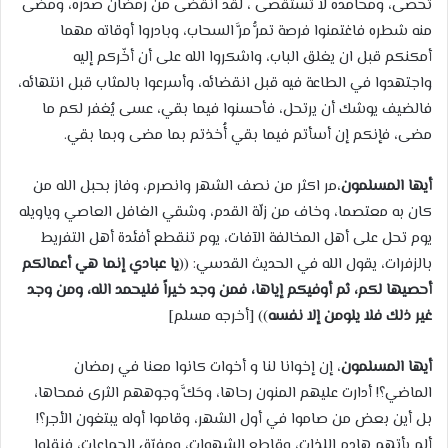
تحصى، ومحامده لا تُستقصى ، لقد انقضى من رمضان صدره، ومضى
منه شطره فاغتمنوا فرصة تمرُّ مرَّ السحاب، وبادروا أوقاته مهما
أمكنكم قبل ان يغلق الباب، واشكروا الله على أن أخّركم إليه
واجتهدوا في الطاعة فيه قبل انقضائه، وأسرعوا بالمثاب قبل انتهائه،
فالضيف يوشك أن يرتحل، فأحسنوا فيما بقي، عسى يُغفر لكم ما
مضى، فإنكم إن أسأتم فيما بقي أُخذتم بما مضى وبما بقي.
أيها المسلمون
،مر اكثر من نصف الشهر وانصرم، وفاز بحبل الله من
كان به معتصما، وخاف من زلّة القدم، وشقي الغافل العاصي وياويله
يوم تحل على أهل المخالفة الآفات، يوم تنقطع أفئدة أهل التفريط
بالزفرات، يقول الله في الحديث القدسي: ((
يا عبادي إنما هي أعمالكم
أحصيها لكم، ثم أوفيكم إياها، فمن وجد خيراً فليحمد الله، ومن وجد
غير ذلك فلا يلومن إلا نفسه
)) [أخرجه مسلم]
أيها المسلمون
، إن إخوانا لنا و أخوات كانوا معنا في رمضان
الماضي؟! أدارت عليهم المنون رحاها، وحَكَّ وجوههم الثرى فمحاها،
بل أين بعض من صاموا في أول الشهر، وقاموا أوله يبتغون الأجر؟!
ألم يأتهم هادم اللذات، وقاطع الشهوات، ومفرّق الجماعات، فنقلوا