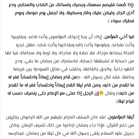
(
إذا صُمت فليصم سمعك وبصرك ولسانك عن الكذب والمحارم، ودع
أذى الجار، وليكن عليك وقار وسكينة، ولا تجعل يوم صومك ويوم
فطرك سواء
).
فيا أخي المؤمن
، إياك أن يجدّ إخوتك المؤمنون وأنت قاعد، ويتقربوا
وأنت متباعد، ويقوموا وأنت راقد،ويتذكروا وأنت شارد، فهل ترجو
النجاة ببضاعة مزجاة، فلا صلاة ولا مناجاة، ولا توبة ولا مصافاة، فيا لها
من خسارة لا تشبهها خسارة، فاستدرك من رمضان ما بقي، ودع
اللهو جانباً، والحق بالقافلة، وتقلب في منازل العبودية بين فريضة
ونافلة، فقد قال رسول الله : ((
من قام رمضان إيماناً واحتساباً غفر له
ما تقدم من ذنبه، ومن قام ليلة القدر إيماناً واحتساباً غفر له ما تقدم
من ذنبه
)) وقال
إن الرجل إذا صلى مع الإمام حتى ينصرف حسب له
قيام ليلة
).
أيها المؤمنون
، لقد كان السلف الكرام عليهم من الله الرضوان يكثرون
من ختم القرآن، فإذا جاء رمضان ازدادوا من ذلك لشرف الزمان، وكان
جبريل عليه السلام يلقى رسول الله في كل ليلة من رمضان، فيدارسه