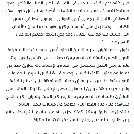
في كتابة بدع القراء : التلحين في القراءة، تلحين الغناء والشَّعر . وهو
مسقط للعدالة ، ومن أسباب رد الشهادة قَضَاءً. وكان أول حدوث هذه
البدعة في القرن الرابع على أيدي الموالي ” ويقول أيضا في نفس
الكتاب : ” وهذا يدل على أنه محذور كبير وهو قراءة القرآن بالألحان
التي يسلك بها مذاهب الغناء ، وقد نص الأئمة رحمهم الله على
النهي عنه . . . ”
يقول خادم القرآن الكريم الشيخ الدكتور أيمن سويد حفظه الله: قراءة
القرآن الكريم بالمقامات الموسيقية بدعة لا أصل لها في الدين، وهو
علم فارسي الأصل يستعمل في الغناء والإنشاد، وله موازين تتعارض
تماما مع موازين الأداء القرآني، وحكم قراءة القرآن الكريم بالمقامات
الموسيقية دائر بين الكراهة إن حصلت المحافظة على أحكام القراءة
ولا يكاد يوجد هذا، وبين الحرمة إن حصل الإخلال بها وهو الغالب على
القارئين بالمقامات الموسيقية، ولا يغرنكم العبث بالقرآن الكريم الذي
نشاهده على قناة الفجر التي انحرفت عن مسارها لتجني الأرباح
بالباطل عن طريق رسائل SMS . جزى الله من ساهم بنشر هذا الكلام
بين طلاب العلم حتى يعلم الناس حقيقة هذه المهزلة”.