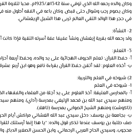
وكان والده رحمه الله ال
وكان يصوم رجب وشوال حتى قبض. وكان باعه في الفقه أطول منه في 
في حجر هذا الوالد التقي العالم تربى هذا الشبل الإيغشاني.
2- النشأة:
ولد رحمه الله بقرية إيغشان ونشأ عفيفا عفة أسرته التقية فإذا كانت
3- التعلم:
أ- حفظ القرآن: تعلم الحروف الهجائية على يد والده، وحفظ أربعة أحز
ب- أخذه العلوم: لقد أتقن حفظ القرآن بقراءة نافع وهو ابن أربع عشرة سنة وفي سنة (1324هـ/1906
2) شيوخه في العلم والتربية:
1- شيوخه في العلم
أ- بالمدارس العتيقة: أخذ العلوم على يد أجلة من العلماء والفقها
ومنهم سيدي عبد الله بن مَحمد الإليغي بمدرسة (أداي). ومنهم سيدي 
(تاكوشت) ومنهم الشيخ الصوابي بمدرسة (تاهلا).
ب- بجامعة بن يوسف: دخل سيدي عبد الله الغشاني مراكش أيام الحرب 
صف طلبة بن يوسف عندما تذكر قول والده: “يا هذا إنما أرسلتك للقرا
محجوب، وسيدي الحاج العربي الرحماني، وابن الحسن الصغير الدباغ، وا