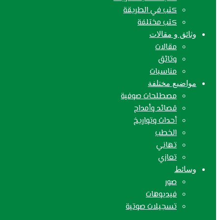
كتب في الطريقة
كتب مختلفة
وثائق و مقالات
مقالات
وثائق
مناسبات
مواضيع مختلفة
مصطلحات صوفية
قصائد وأمداح
أحداث وتواريخ
الخطب
تهاني
تعازي
وسائط
صور
فيديوهات
تسجيلات صوتية