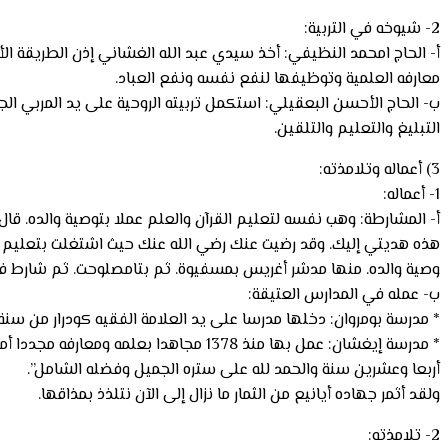
2- شيوخه في التربية:
أ- الحاج امحمد النظيفي: أخذ سيدي عبد الله الغشاني إذن الطريقة ال
معارفه العلمية وتوظيفها لنفع نفسه ونفع العباد.
ب- الحاج الأحسن البعقيلي: استكمل تربيته الروحية على يد المربي الج
التبليغ والتعليم والتلقين.
3) أعماله وتلامذته:
1- أعماله:
أ- المشارطة: وهب نفسه لتعليم القرآن والعلم عملا بتوصية والده. ق
هذه هديتي إليك. وقد رضيت عنك رضي الله عنك حيث اشتغلت بتعليم م
وصية والده. منها مدشر أغريس بمسفيوة. ثم بتامصلوحت. ثم شارط 
ب- عمله في المدارس العتيقة:
* مدرسة بومروان: دخلها مدرسا على يد العلامة الفقيه كودرار من سنة 1350 إلى 1365. ثم استقل بالمدرسة سنة 1365 إلى خروجه منها سنة 1377 هجر
* مدرسة إيغشان: عمل بها منذ 1378 مجاه
أربعا وعشرين سنة والحمد لله على ستره الجميل وفضله الشامل”.
ولقد أثمر جهاده أيانيع من الثمار ما نزال إلى الآن نتلذذ بمذاقها.
2- تلامذته: