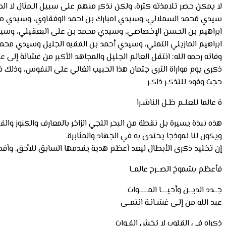
لا يمكن حصر تلامذته كثرة، ولكن نذكر منهم على سبيل الـمثال لا 
سيدي مَحمد السملالي، وسيدي امبارك بن احمد الوفقاوي، وسيدي م
ابراهيم بن الحسن الإخصاصي، وسيدي محمد بن على البعقيلي، وسيدي
ابراهيم المازيلي التملي، وسيدي أحمد بن الفقيه الجليل وسيدي محم
وفاته رحمه الله: انتقل العالم الجليل والمجاهد الأكبر من غشانة إ
ذكرى يوم مواراة الثرى جثمان هذا الحبيب الغالي على النفوس، وذلك في يوم 19 ربيع الثاني 1397 الموافق 27 
حجت وفود للتذكـر ذاكـر
ة عالما للعلـم ظـل الناشـرا
هذه نبذة يسيرة بل نقطة من البحر اللجي الزاخر بالمعارف والكنوز والف
ويكون لنا نموذجا يحتدى به في الجهاد والمثابرة.
إن تخليد ذكرى الأبطال ليعد أعظم هدية يقدمها السابق للاَّحق. وأفخر
فأعظم بشموخ الصــرح عالمــا
جــدد الديــن وأحيــــا المــــــوات
عبد الله من إلـى غشـانـة انتمــى
ذكراه في القلوب لا تخش الفـوات