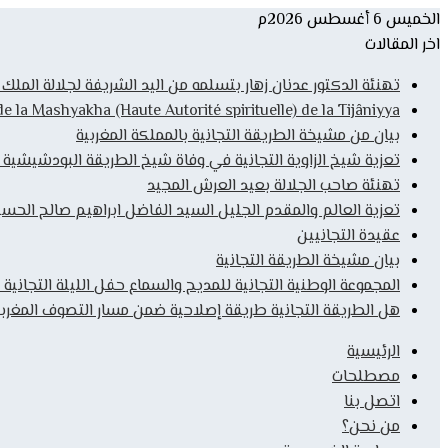
الخميس 6 أغسطس 2026م
اخر المقالات
تهنئة الدكتور عدنان زهار بتسلمه من اليد الشريفة لجلالة المل
la Mashyakha (Haute Autorité spirituelle) de la Tijâniyya
بيان من مشيخة الطريقة التجانية بالمملكة المغربية
تعزية شيخ الزاوية التجانية في وفاة شيخ الطريقة البودشيشية
تهنئة صاحب الجلالة بعيد العرش المجيد
تعزية العالم والمقدم الجليل السيد الفاضل ابراهيم صالح الحس
عقيدة التجانيين
بيان مشيخة الطريقة التجانية
المجموعة الوطنية التجانية للمديح والسماع حفل الليلة التجانية 
هل الطريقة التجانية طريقة إصلاحية ضمن مسار التصوف المغربي
الرئيسية
مصطلحات
اتصل بنا
من نحن؟