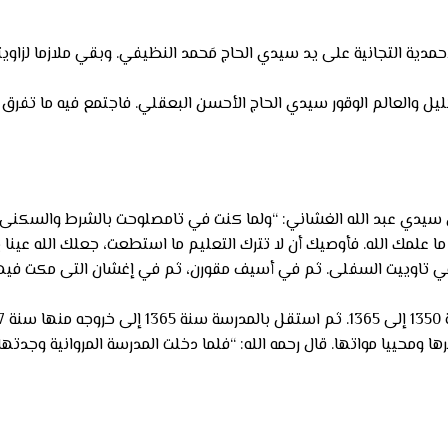
أحمدية التجانية على يد سيدي الحاج مَحمد النظيفي. وبقي ملازما لزا
ليل والعالم الوقور سيدي الحاج الأحسن البعقلي. فاجتمع فيه ما تفرق ف
ال سيدي عبد الله الغشاني: “ولما كنت في تامصلوحت بالشرط والسكنى 
ا علمك الله. فأوصيك أن لا تترك التعليم ما استطعت، جعلك الله ع
في تاوييت السفلى. ثم في أسيف مقورن، ثم في إغشان التى مكت فيه
ية
دا بعلمه ومعارفه مجددا أمرها ومحييا مواتها. قال رحمه الله: “فلما دخلت المدرسة الم