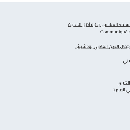
ك محمد السادس جائزة أهل الحديث
Communiqué de 
 جمال الدين القادري بودشيش
يني
الكبرى
 العام؟