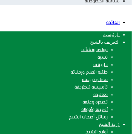
سياسة الخصوصية
القائمة
الرئيسية
التعريف بالشيخ
مولده ونشأته
نسبه
طريقته
طلبه العلم ورحلاته
مصادر ترجمته
تأسيسه للطريقة
تعاليمه
تصدره وعلمه
أدعيته وأقواله
رسائل أصحاب الشيخ
ذرية الشيخ
أولاد الشيخ