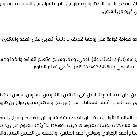
ذي توفي سنة 1342هـ/1923م، محبا لتلاوة القرآن يقطع ما بين الظهر والإصفرار في تلاوة الق
غيره من الفنون.
 أمه صوامة قوامة مثل زوجها فكيف لا ينشأ الصبي على العفة والتقوى. 
اب عنه (تبارك الملك، وقل أوحي، وعم، وسبح).وتعلم القراءة والخط وحف
م) بدأ في تعلم العلوم.
ء الذين كان لهم الباع الطويل في التلقين والتدريس بمدارس سوس ال
عبد الله بن أحمد السملالي في (ميرغت). ومنهم سيدي مزَّال بن هارون
العالمية الأولى، حيث كان الغلاء متفاحشا وكان هدف دخوله إلى المد
ءة، فلا تحدث نفسك بغيرها ما حييت”. وهكذا بدأ يأخذ العلوم على يد 
لحاج أحمد الزعراوي ومولاي أحمد العلمي، والفقيه بن الحسن الكبير، 