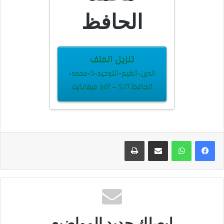
الحافظ
تنزيل الملف
الدين-القيم-التوحيد-5-محمد-
الحافظ.pdf – 5.17 ميغابايت
مشاركة عبر البريد
طباعة
ليصلك جديد المواضيع