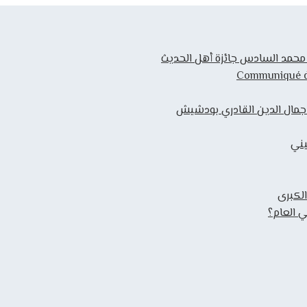
ك محمد السادس جائزة أهل الحديث
Communiqué de 
 جمال الدين القادري بودشيش
يني
الكبرى
 العام؟