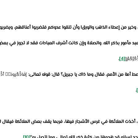
 وخير من إعطاء الذهب والورق! وأن تلقوا عدوكم فتضربوا أعناقهم، ويضربوا أ
بد مأمور بذكر الله. والصلاة وإن كانت أشرف العبادات فقد لا تجوز في بعض
ُرْكُمْ[
[4]
.
ط أمة من الأمم، فقال وما ذاك يا جبريل؟
قال: قوله تعالى:
]فَاذْكُرونيۤ أذْكُ
.
كر، أخذت الملائكة في غرس الأشجار فيها، فربما يقف بعض الملائكة فيقال 
فيجد لسانه قد هدمها من كثرة ذكر الله تعالى وما اتصل به”
[10]
.