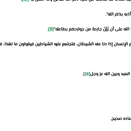
ه بذكر الله”.
له على أن زَيَّنَ جارحة من جوارحكم بطاعته”
[11]
.
ع الإنسان إذا دنا منه الشيطان، فتجتمع عليه الشياطين فيقولون ما لهذا،
العبد وبين الله عز وجل
[14]
.
سناده صحيح.