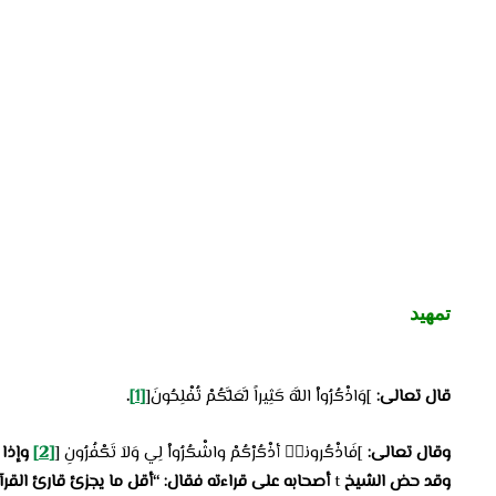
تمهيد
قال تعالى
:
]وَاذْكُرُواْ اللَّهَ كَثِيراً لَّعَلَّكُمْ تُفْلِحُونَ[
[1]
.
و
قال تعالى
:
]فَاذْكُرونيۤ أذْكُرْكُمْ واشْكُرُواْ لِي وَلاَ تَكْفُرُونِ
[
[2]
وإذا 
وقد حض الشيخ
t
أصحابه على قراءته فقال: “أقل ما يجزئ قارئ القر