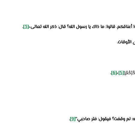
عناقكم. قالوا: ما ذاك يا رسول الله؟ قال: ذكر الله تعالى
»
[3]
.
 الأوقات.
رْكُمْ[
[5]
»
[6]
.
له: لم وقفت؟ فيقول: فتر صاحبي”
[9]
.