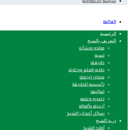
سياسة الخصوصية
القائمة
الرئيسية
التعريف بالشيخ
مولده ونشأته
نسبه
طريقته
طلبه العلم ورحلاته
مصادر ترجمته
تأسيسه للطريقة
تعاليمه
تصدره وعلمه
أدعيته وأقواله
رسائل أصحاب الشيخ
ذرية الشيخ
أولاد الشيخ