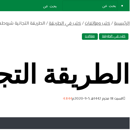
بحث عن
الرئيسية
/
كتب ومؤلفات
/
كتب في الطريقة
/
الطريقة التجانية شروطها
كتب في الطريقة
مقالات
الطريقة التج
السبت 18 محرم 1442هـ 5-9-2020م
4٬844