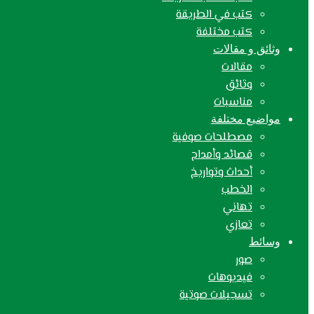
كتب في الطريقة
كتب مختلفة
وثائق و مقالات
مقالات
وثائق
مناسبات
مواضيع مختلفة
مصطلحات صوفية
قصائد وأمداح
أحداث وتواريخ
الخطب
تهاني
تعازي
وسائط
صور
فيديوهات
تسجيلات صوتية