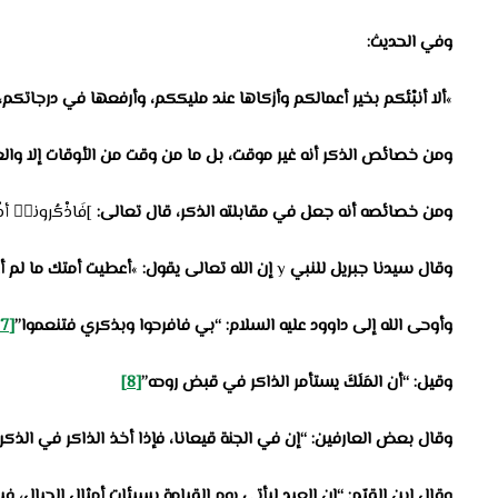
وفي الحديث:
»
ألا أنبْئكم بخير أعمالكم وأزكاها عند مليككم، وأرفعها في درجاتكم،
ومن
خصائص الذكر
أنه غير موقت، بل ما من وقت من الأوقات إلا والع
ومن خصائصه أنه جعل في مقابلته الذكر، قال تعالى:
]فَاذْكُرونيۤ أذْك
وقال سيدنا جبريل للنبي
y
إن الله تعالى يقول:
»
أعطيت أمتك ما لم أع
وأوحى الله إلى داوود عليه السلام: “بي فافرحوا وبذكري فتنعموا”
[7]
وقيل: “أن المَلَكَ يستأمر الذاكر في قبض روحه”
[8]
وقال بعض العارفين: “إن في الجنة قيعانا، فإذا أخذ الذاكر في الذ
وقال ابن القيّم: “إن العبد ليأتي يوم القيامة بسيئات أمثال الجبال، 