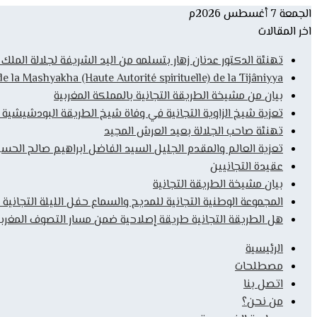
الجمعة 7 أغسطس 2026م
اخر المقالات
تهنئة الدكتور عدنان زهار بتسلمه من اليد الشريفة لجلالة المل
la Mashyakha (Haute Autorité spirituelle) de la Tijâniyya
بيان من مشيخة الطريقة التجانية بالمملكة المغربية
تعزية شيخ الزاوية التجانية في وفاة شيخ الطريقة البودشيشية
تهنئة صاحب الجلالة بعيد العرش المجيد
تعزية العالم والمقدم الجليل السيد الفاضل ابراهيم صالح الحس
عقيدة التجانيين
بيان مشيخة الطريقة التجانية
المجموعة الوطنية التجانية للمديح والسماع حفل الليلة التجانية 
هل الطريقة التجانية طريقة إصلاحية ضمن مسار التصوف المغربي
الرئيسية
مصطلحات
اتصل بنا
من نحن؟