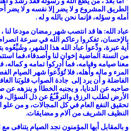
*
أما بعد
، من يطع الله و رسوله فقد رشد و اه
الطريق المشروع و لا يضر إلا نفسه و لا يضر أح
أمله و سؤله، فإنما نحن بالله و له .
عباد الله
: ها قد انتصب شهر رمضان مودعا لنا ،
بالإحسان، تفكروا رعاكم الله في سرعة انصرام ا
أية عبرة، ودِّعوا
عباد الله
هذا الشهر، وشَيِّعُوه 
من السنة الماضية إخوان لنا وأصدقاء،فما استتم
معنا صيامه وقيامه، فما أدركوا تمامه و كماله، ف
المرء و ماله وأهله، فلا تُوَدِّعوا شهر الصيام ا
الفاضلة و أن يرد إلى جادة الصواب قلوبَنا ال
صاحبه عن الدنايا، و يجنبه الخطاا و ينزهه عن 
الأرض لطلب الرزق والترفّـُعُ عن ذل السؤال،
فا
تحقيق النفع العام في كل المجالات، و من
علو ا
النظيف الشريف من آلام و مضايقات.
و بالمقابل
أيها المؤمنون
نجد الصيام يتنافى مع