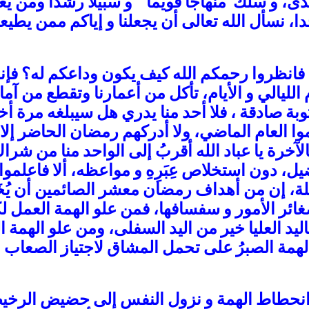
تدى، و سلك منهاجا قويما و سبيلا رشدا ومن يع
دا، نسأل الله تعالى أن يجعلنا و إياكم ممن يطي
 فانظروا رحمكم الله كيف يكون وداعكم له؟ فإ
لليالي و الأيام، تأكل من أعمارنا وتقطع من آما
بتوبة صادقة ، فلا أحد منا يدري هل سيبلغه مرة أ
وا العام الماضي، ولا أدركهم رمضان الحاضر إلا 
الآخرة
يا عباد الله
أقربُ إلى الواحد منا من شراك نع
لفضيل، دون استخلاص عِبَرِهِ و مواعظه،
ألا فاعلموا
غافلة، إن من أهداف رمضان
معشر الصائمين
أن يُخَ
صغائر الأمور و سفسافها، فمن علو الهمة
العمل ل
ليد العليا خير من اليد السفلى
،
ومن علو الهمة
ال
لهمة
الصبرُ على تحمل المشاق لاجتياز الصعاب 
 انحطاط الهمة و نزول النفس إلى حضيض الرخيص