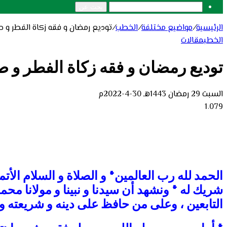
بحث عن
الرئيسية
/
مواضيع مختلفة
/
الخطب
/
توديع رمضان و فقه زكاة الفطر و صل
الخطب
مقالات
توديع رمضان و فقه زكاة الفطر و صل
السبت 29 رمضان 1443هـ 30-4-2022م
1٬079
الحمد لله رب العالمين
*
و الصلاة و السلام الأت
شريك له
*
ونشهد أن سيدنا و نبينا و مولانا محم
التابعين ، وعلى من حافظ على دينه و شريعته و 