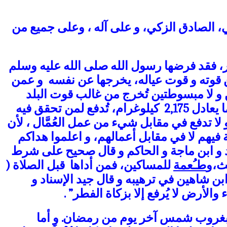
ي، الصادق الزكي، و على آله ، وعلى جميع من
، فقد فرضها رسول الله صلى الله عليه وسلم
 قوته و قوت عياله، يخرجها عن نفسه و عمن
ن و لا مبسوطتين
تُخرج من غالب قوت البلد
 كيلوغرام،
تُدفع
لمن تحقق فيه
 لا تدفع في مقابل شيء من عمل العُمَّال ، لأن
يهم لا في مقابل أعمالهم، و اعلموا هداكم
اود و ابن ماجة و الحاكم و قال صحيح على شرط
ث،و
طـُعمة
للمساكين، فمن أداها قبل الصلاة (
بن شاهين في ترهيبه و قال جيد الإسناد و
الأرض لا يُرفع إلا بزكاة الفطر
” .
جب بغروب شمس آخر يوم من رمضان. و أما