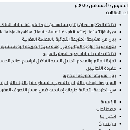
الخميس 6 أغسطس 2026م
اخر المقالات
تهنئة الدكتور عدنان زهار بتسلمه من اليد الشريفة لجلالة المل
la Mashyakha (Haute Autorité spirituelle) de la Tijâniyya
بيان من مشيخة الطريقة التجانية بالمملكة المغربية
تعزية شيخ الزاوية التجانية في وفاة شيخ الطريقة البودشيشية
تهنئة صاحب الجلالة بعيد العرش المجيد
تعزية العالم والمقدم الجليل السيد الفاضل ابراهيم صالح الحس
عقيدة التجانيين
بيان مشيخة الطريقة التجانية
المجموعة الوطنية التجانية للمديح والسماع حفل الليلة التجانية 
هل الطريقة التجانية طريقة إصلاحية ضمن مسار التصوف المغربي
الرئيسية
مصطلحات
اتصل بنا
من نحن؟