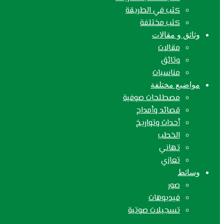
كتب في الطريقة
كتب مختلفة
وثائق و مقالات
مقالات
وثائق
مناسبات
مواضيع مختلفة
مصطلحات صوفية
قصائد وأمداح
أحداث وتواريخ
الخطب
تهاني
تعازي
وسائط
صور
فيديوهات
تسجيلات صوتية