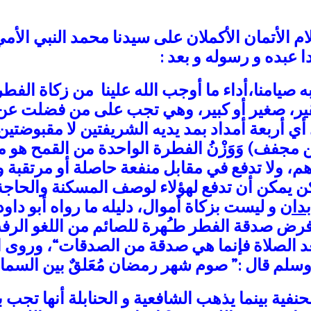
ام
الأتمان الأكملان على سيدنا محمد النبي الأم
دا عبده و رسوله و بعد :
ه صيامنا،أداء ما أوجب الله علينا
من
ز
كاة الفطر
قير، صغير أو كبير، وهي تجب على من فضلت عن
 أي أربعة أمداد بمد يديه الشريفتين لا مقبوضتي
 لبن مجفف)
وَوَزْنُ
الفطرة الواحدة من القمح هو ما يعادل 2,175
هم
، ولا تدفع في مقابل منفعة حاصلة أو مرتقبة و
ن يمكن أن تدفع لهؤلاء لوصف المسكنة والحاجة ف
بدان
و ليست بزكاة أموال
، دليله ما رواه أبو د
فرض صدقة الفطر طـُهرة للصائم من اللغو الرف
بعد الصلاة فإنما هي صدقة من الصدقات
“، وروى ا
وسلم قال :”
صوم شهر رمضان مُعَلقٌ بين السماء و
حنفية بينما يذهب الشافعية و الحنابلة أنها ت