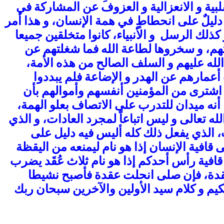
بية و الانعزالية و العزوف عن المشاركة في
ك دليلٌ على انحطاطٍ في همة الإنسان، و هذا أمر
 كذلك الرسل و الأنبياء، كانوا متخلقين جميعا
كتهم، و سخروها لطاعة الله فما شغلتهم عن
ن الله عليهم و السلف الصالح من هذه الأمة،
أعمارهم عن الهدر و الإضاعة فلم يبددوا
 اشترى من المؤمنين أنفسهم وأموالهم بأن
 أنه ميدان للتدرب على الاتصاف بعلو الهمة،
ه تعالى و ليس اتباعاً لمجرد العادات، و الذي
الذي يفعل ذلك كله أليس فيه دليل على
افية الإنسان إذا هو نام ليمنعه من اليقظة
افية رأس أحدكم إذا هو نام ثلاث عُقَد يضرب
عقدة، فإن صلى انحلت عقدة فأصبح نشيطا
لحكيم و كلام سيد الأولين والآخرين سبحان ربك