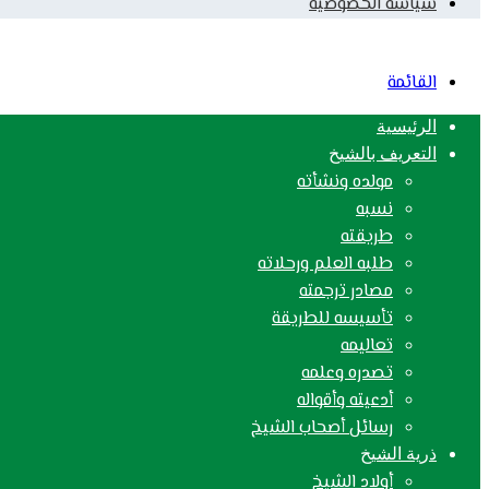
سياسة الخصوصية
القائمة
الرئيسية
التعريف بالشيخ
مولده ونشأته
نسبه
طريقته
طلبه العلم ورحلاته
مصادر ترجمته
تأسيسه للطريقة
تعاليمه
تصدره وعلمه
أدعيته وأقواله
رسائل أصحاب الشيخ
ذرية الشيخ
أولاد الشيخ