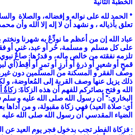
الخطبة الثانية
*
الحمد لله
على نواله و إفضاله،
والصلاة والسل
تعلق بأذياله ، و نشهد أن لا إله إلا الله وأن محم
عباد الله
إن من أعظم ما نودِّعُ به شهرنا ونختم ب
على كل مسلم و مسلمة، حُر أو عبد، غني أو ف
تلزمه نفقته من خالص ماله، و قدرُها:
صاعٌ نبوي
قمحٍ أو شعيرٍ أو ذرةٍ أو أرزٍ أو تمرٍ أو أقِط(أي
وصف الفقر و المسكنة
من المسلمين دون غير
ذلك يزيل عنها وصف
القربة إلى المُعاوضة،
و لك
الله و فتح بصائركم للفهم أن هذه الزكاةَ:
زكاةُ أ
البخاري:”
أن رسول الله صلى الله عليه و سلم 
أي: صلاة العيد) فهي زكاة مقبولة، و من أداها 
الضياء المقدسي أن رسول الله صلى الله عليه 
: فزكاة الفطر تجب بدخول فجر يوم العيد عن ال