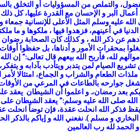
لفضول، والتملص من المسؤوليات أو التخلق بالسل
في أعمال البر و الإحسان مع القدرة عليها، كل ذل
 الله عليه وسلم المثل الأعلى للإنسانية جمعاء و
دنيا في أعينهم، فزهدوا فيها ، ملكوها و ما مل
 أولادهم عن ذكر الله ، و كذلك كان الصحابة رضوا
لوا بمحقرات الأمور و أدناها، بل حفظوا أوقات 
والهم لله، فأربح الله بيعهم قال تعالى:”
إن الله
شريع الصيام لمن يتدبر ويتأدب بآدابه و يتفكر،
ات الطعام والشراب و الجماع، امتثالا لأمر الل
ل جوارحه بالطاعات في المرعي من الأوقات، 
م بعد رمضان،. و اعلموا أن الشيطان يعقد على ق
الله صلى الله عليه وسلم:”
يعقد الشيطان على ق
يقظ فذكر الله انحلت عقدة، فإن توضأ انحلت 
 البخاري و مسلم ). نفعني الله و إياكم بالذكر ا
الحمد لله رب العالمين