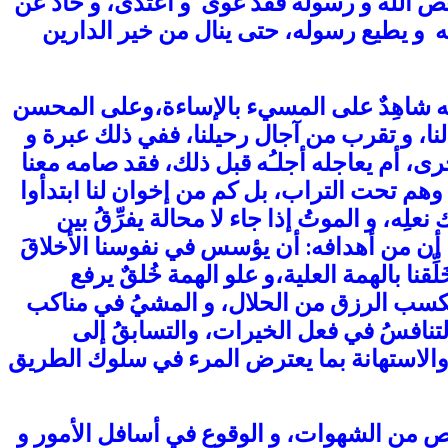
ص الله و رسوله فقد غوى و اعتدى، و حاد عن
عه و يطيع رسوله، حتى ينال من خير الدارين
نه شاهِدٌ على المسيء بالإساءة،وعلى المحسن
لنا، و تقرب من آجال رحيلنا، ففي ذلك عبرة و
خرى، أم يعاجله أجلـُه قبل ذلك، فقد صامه معنا
وهم تحت التراب، بل كم من إخوان لنا ابتدأوا
لِه، و الموتُ إذا جاء لا محالة يفرِّقُ بين
أن من أهدافه:
أن يؤسس
في نفوسنا الأخلاقَ
لِّقنا بالهمة العلية،و
علو الهمة
خُلقٌ يرفع
كسب الرزق من الحلال
، و المشيُ في مناكب
تنافسُ في فعل الخيرات، والتسابقُ إلى
والاستهانة بما يعترض المرء في سلوك الطريق
 من الشهوات، و الوقوعِ في أسافل الأمور و