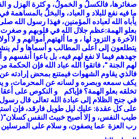
صغائرها، فالكسلُ و الخمولُ، و كثرة الهزل و ا
ما فيه نفع للبلاد و العباد، والبخلُ بالمساهمة 
يأباه الله لعباده المؤمنين، فهذا رسول الله صلى
بعلو الهمة:عظم جلال الله في قلوبهم و صغرت ال
الآخرة و التزود لها ، و ما ألهتهم أموالهم و لا
يتطلعون إلى أعلى المطالب و أسماها و لم ينشغ
جهدهم فيما لا نفع لهم فيه، بل باعوا أنفسهم و أم
لهم الجنة
“، فاتقوا الله
عباد الله
فإن الحكمة من ت
فالذي يقاوم الشهوات فيمتنع بمحض إرادته عن ملذ
يكف سمعه وبصره و لسانه عن المحرمات، و يشغ
تخلقه بعلو الهمة؟ فإياكم و النكوص على أعقابك
في جنح الظلام إلى عبادة الله تعالى قال رسول 
على كل عقدة: عليك ليل طويل فارقد، فإن است
طيب النفس، و إلا أصبح خبيث النفس كسلان
“(
رب العزة عما يصفون، و سلام على المرسلين و 