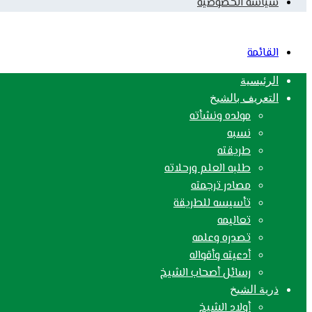
سياسة الخصوصية
القائمة
الرئيسية
التعريف بالشيخ
مولده ونشأته
نسبه
طريقته
طلبه العلم ورحلاته
مصادر ترجمته
تأسيسه للطريقة
تعاليمه
تصدره وعلمه
أدعيته وأقواله
رسائل أصحاب الشيخ
ذرية الشيخ
أولاد الشيخ