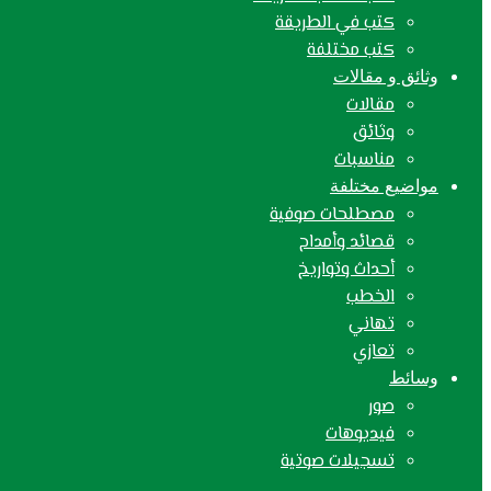
كتب في الطريقة
كتب مختلفة
وثائق و مقالات
مقالات
وثائق
مناسبات
مواضيع مختلفة
مصطلحات صوفية
قصائد وأمداح
أحداث وتواريخ
الخطب
تهاني
تعازي
وسائط
صور
فيديوهات
تسجيلات صوتية