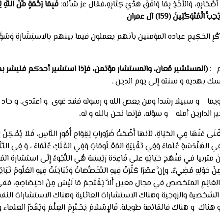
رَةِ أَصْحَابِهِ، وَالأَخْذِ بِمَا وَافَقَ هَدْيَ كِتَابِهِ،فقال عز شأنه:
فَبِمَا رَحْمَةٍ مِّنَ اللَّ
ُتَوَكِّلِينَ (159) آل عمران
ْرِ الحَكِيمِ عباده المؤمنين بأنهم يعملون فيما بينهم بِالاستِشَارَةِ وَسُؤَالِ 
لم- :
(المستشير مُعان، والمستشار مؤتمن، فإذا استشير أحدكم فليشر بم
ك بهديه و سنته إلى يوم الدين .
يما و سبيلا رشدا ومن يعص الله و رسوله فقد غوى و اعتدى، و حاد عن ا
لدارين أمله و سؤله، فإنما نحن بالله و له،
نْهَا فِي الحَيَاةِ، لأنها أَضْحَتْ ضَرُوراتٍ لِقِوَامِ أُمُورِ النَّاسِ، فَلاَ يُمْـكِنُ لِلإ
 عُلَماءُ وَفِي تَقْنِيَةِ المَعْـلُومَاتِ وَفِي الفَلَكِ عُلَمَاءُ ، وَ فِي النَّفْسِ وَا
نَ متربيا في مَنْهَج حَيَاتِهِ على قَاعِدَة رَئِيسَة هُي اللُّجُوءُ إِلَى استشارة المُتَخَصِّصِي
مِنْ حَوْلِهِ مُضِيءٌ، وإنَّ عصْرًا كَثُرَتْ فِيهِ التَّخَصُّصَاتُ وَتَبَايَنَتْ فِيهِ العُلُومُ تَبَاي
ُقَابِلِ عَلَى العَالِمِ المتخصص في مجال معين أَلاَّ يَقْتَحِمَ مَا لَيْسَ مِنَ 
الشخصية والزوجية وهناك الاستشارات العائلية وهناك الاستشارات النفس
لقائمة طويلة. فَالإِسْلاَمُ يَحْـتَرِمُ العِلْمَ وَيُقَدِّرُ العلماء و يقدر لأَ