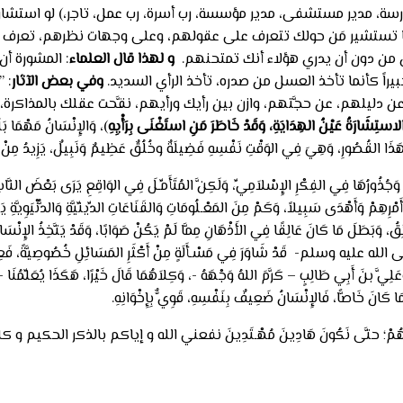
مدرسة، مدير مستشفى، مدير مؤسسة، رب أسرة، رب عمل، تاجر،) لو استشار 
تستشير مَن حولك تتعرف على عقولهم، وعلى وجهات نظرهم، تعرف صا
ن من دون أن يدري هؤلاء أنك تمتحنهم.
و لهذا قال العلماء
: المشورة أن
يراً كأنما تأخذ العسل من صدره، تأخذ الرأي السديد.
وفي بعض الآثار
: ”
 دليلهم، عن حجَّتهم، وازن بين رأيك ورأيهم، نقَّحت عقلك بالمذاكر
لاستِشَارَةُ عَيْنُ الهِدَايَةِ، وَقَدْ خَاطَرَ مَنِ استَغْنَى بِرَأْيِهِ
)، وَالإِنْسَانُ مَهْمَا بَل
َذَا القُصُورِ، وَهِيَ فِي الوَقْتِ نَفْسِهِ فَضِيلَةٌ وخُلُقٌ عَظِيمٌ وَنَبِيلٌ، يَزِيدُ مِنْ قَدْرِ 
هَا وَجُذُورُهَا فِي الفِكْرِ الإِسْلاَمِيِّ، وَلَكِنَّ المُتَأَمِّـلَ فِي الوَاقِعِ يَرَى بَعْضَ النّ
ْرِهِمْ وَأَهْدَى سَبِيلاً، وَكَمْ مِنَ المَعْـلُومَاتِ وَالقَنَاعَاتِ الدِّينِّيَّةِ وَالدُّنْيَوِيَّةِ يَ
 وَبَطَلَ مَا كَانَ عَالِقًا فِي الأَذْهَانِ مِمَّا لَمْ يَكُنْ صَوَابًا، وَقَدْ يَتَّخِذُ الإِنْسَانُ
ِ -صلى الله عليه وسلم- قَدْ شَاوَرَ فِي مَسْـأَلَةٍ مِنْ أَكْثَرِ المَسَائِلِ خُصُوصِيَّةً، فَعِنْ
لِيَّ بنَ أَبِي طَالِبٍ – كَرَّمَ اللهُ وَجْهَهُ -، وَكِلاَهُمَا قَالَ خَيْرًا، هَكَذَا يُعَلِّمُنَا -ع
مَا كَانَ خَاصًّا، فَالإِنْسَانُ ضَعِيفٌ بِنَفْسِهِ، قَوِيٌّ بِإِخْوَانِهِ.
ِمْ بِمَا يَنْفَعُهُمْ؛ حتَّى نَكُونَ هَادِينَ مُهْـتَدِينَ نفعني الله و إياكم بالذ