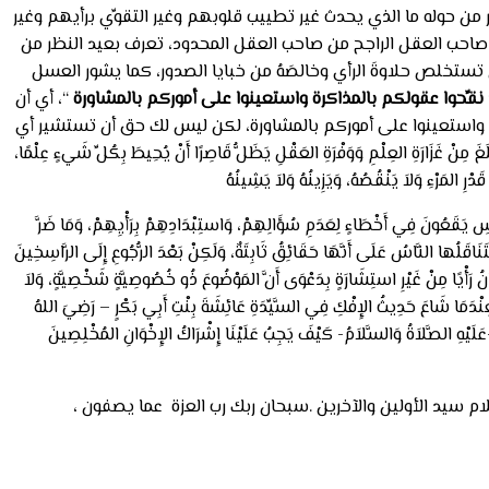
من حوله ما الذي يحدث غير تطييب قلوبهم وغير التقوِّي برأيهم وغير
حب العقل الراجح من صاحب العقل المحدود، تعرف بعيد النظر من
 تستخلص حلاوةَ الرأي وخالصَهُ من خبايا الصدور، كما يشور العسل
نقِّحوا عقولكم بالمذاكرة واستعينوا على أموركم بالمشاورة
“، أي أن
ة، واستعينوا على أموركم بالمشاورة، لكن ليس لك حق أن تستشير أي
َغَ مِنْ غَزَارَةِ العِلْمِ وَوَفْرَةِ العَقْلِ يَظَلُّ قَاصِرًا أَنْ يُحِيطَ بِكُلِّ شَيءٍ عِلْمًا،
المَرْءِ وَلاَ يَنْقُصُهُ، وَيَزِينُهُ وَلاَ يَشِينُهُ
َاسِ يَقَعُونَ فِي أَخْطَاءٍ لِعَدَمِ سُؤَالِهِمْ، وَاستِبْدَادِهِمْ بِرَأْيِهِمْ، وَمَا ضَرَّ
تَنَاقَلُها النَّاسُ عَلَى أَنَّهَا حَقَائِقُ ثَابِتَةٌ، وَلَكِنْ بَعْدَ الرُّجُوعِ إِلَى الرَّاسِخِينَ
 رَأْيًا مِنْ غَيْرِ استِشَارَةٍ بِدَعْوَى أَنَّ المَوْضُوعَ ذُو خُصُوصِيَّةٍ شَخْصِيَّةٍ، وَلاَ
دَمَا شَاعَ حَدِيثُ الإِفْكِ فِي السَّيِّدَةِ عَائِشَةَ بِنْتِ أَبِي بَكْرٍ – رَضِيَ اللهُ
َلَيْهِ الصَّلاَةُ وَالسَّلاَمُ- كَيْفَ يَجِبُ عَلَيْنَا إِشْرَاكُ الإِخْوَانِ المُخْلِصِينَ
كر الحكيم و كلام سيد الأولين والآخرين .سبحان ربك رب العزة عما يصفون ،