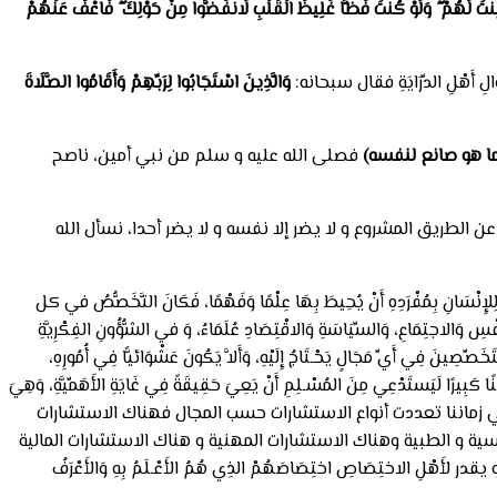
هِ لِنتَ لَهُمْ ۖ وَلَوْ كُنتَ فَظًّا غَلِيظَ الْقَلْبِ لَانفَضُّوا مِنْ حَوْلِكَ ۖ فَاعْفُ عَنْهُمْ
أَهْلِ الدِّرَايَةِ فقال سبحانه:
وَالَّذِينَ اسْتَجَابُوا لِرَبِّهِمْ وَأَقَامُوا الصَّلَاةَ
ا هو صانع لنفسه)
فصلى الله عليه و سلم من نبي أمين، ناصح
لطريق المشروع و لا يضر إلا نفسه و لا يضر أحدا، نسأل الله
ِنْسَانِ بِمُفْرَدِهِ أَنْ يُحِيطَ بِهَا عِلْمًا وَفَهْمًا، فَكَانَ التَّخَصُّصُ في كل
لاجتِمَاعِ، وَالسِّيَاسَةِ وَالاقْتِصَادِ عُلَمَاءُ، وَ في الشُّؤُونِ الفِكْرِيَّةِ
نَ فِي أَيِّ مَجَالٍ يَحْـتَاجُ إِلَيْهِ، وَأَلاَّ يَكُونَ عَشْوَائيًّا فِي أُمُورِهِ،
ُنًا كَبِيرًا لَيَستَدْعِي مِنَ المُسْـلِمِ أَنْ يَعِيَ حَقِيقَةً فِي غَايَةِ الأَهَمِّيَّةِ، وَهِيَ
اختِصَاصِهِ، ففي زماننا تعددت أنواع الاستشارات حسب المجال فهناك الاستشارات
ية و الطبية وهناك الاستشارات المهنية و هناك الاستشارات المالية
هْلِ الاختِصَاصِ اختِصَاصَهُمْ الذِي هُمُ الأَعْـلَمُ بِهِ وَالأَعْرَفُ