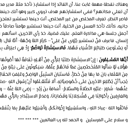
وهناك نقطة مهمة غابت عنا، أن القائد إذا استشار،( نأخذ مثلاً مدير 
أن تعلي مكانهم؟ ففي استشارتهم هدف تربوي كبير وهو أنك حينما 
قاصر النظر، تعرف المخلص من غير المخلص، أنت حينما تستشير تمتحِ
جانيه، كأنك تأخذ العسل من الخلية، أنت حينما تستشير مؤمناً صادقاً خب
أجمل جلسة هي مذاكرة العلم، عليك قضية، خذ رأي الآخرين، اسألهم عن
إنسان، فاعرف مَنْ تستشير يُرْوَى عَنْ عَلِيٍّ – كَرَّمَ اللهُ وَجْهَهُ- أَنَّهُ قَالَ: (
ا
أَو يَسْـتَوعِبَ طَبَائِعَ الأَشْيَاءِ فَهْمًا،
فَالاستِشَارَةُ تَوَاضُعٌ
؛ إِذْ هِيَ اعتِرَافٌ بِه
أَيُّهَا المُسْـلِمُونَ
:
إِنَّ الاستِشَارَةَ طَلَبًا لِلرَّأْيِ مِنْ أَهْـلِهِ ثَقَافَةٌ لَهَا أُصُولُ
هَؤُلاَءِ لَوْ سَأَلُوا المُتَخَصِّصِينَ عَمَّا فَاتَهُمْ عِلْمُهُ، سَيَكُونُونَ عَلَى بَيِّنَةٍ مِنْ أَم
مِنَ العُلَمَاءِ بَانَ مَا بِهَا مِنْ خَطَأٍ، فَاستَبَانَ السَّبِيلُ الوَاضِحُ وعُلِمَتِ الحَقَائِقُ،
يُحِبُّ أَنْ يُطْلِعَ الآخَرِينَ عَلَى خُصُوصِيَّاتِهِ، أَلاَ فَلْتَعْـلَمُوا أَنَّ رَسُولَ الله
عَنْهُما- شَاوَرَ -عَلَيْهِ الصَّلاَةُ وَالسَّلاَمُ- أُسَامَةَ بنَ زَيْدٍ – رَضِيَ اللهُ عَنْهُ – وعَ
وَالعَارِفِينَ بِأَحْوَالِنَا فِي مُشْكِلاَتِنَا وَقَضَايَانَا، وَعَدَمُ الاستِبْدَادِ بِالرَّأْيِ مَهْ
فَاتَّقُوا اللهَ -عِبادَ اللهِ-، واستَشِيرُوا إِخْوَانَكُمْ، وَأَشِيَرُوا عَلَيْه
و سلام على المرسلين و الحمد لله رب العالمين *** *** ***