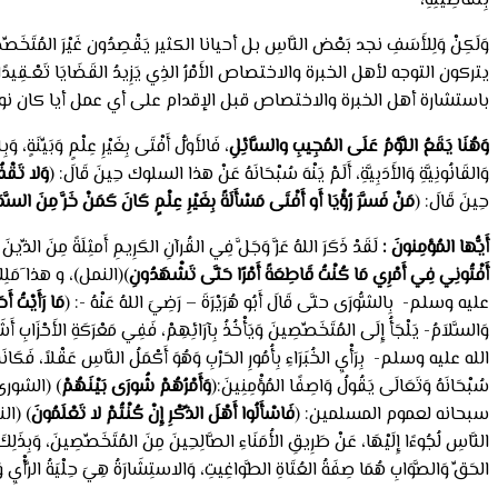
بِتَفَاصِيلِهِ،
وَلَكِنْ وَلِلأَسَفِ نجد بَعْض النَّاسِ بل أحيانا الكثير يَقْصِدُون غَيْرَ المُتَخَص
يتركون التوجه لأهل الخبرة والاختصاص الأَمْرُ الذِي يَزِيدُ القَضَاي
باستشارة أهل الخبرة والاختصاص قبل الإقدام على أي عمل أيا كان نوع
وَهُنَا يَقَعُ اللَّوْمُ عَلَى المُجِيبِ والسَّائِلِ
، فَالأَوَّلُ أَفْتَى بِغَيْرِ عِلْمٍ وَبَيِّنَة
وَالقَانُونِيَّةِ وَالأَدَبِيَّةِ، أَلَمْ يَنْهَ سُبْحَانَهُ عَنْ هذا السلوك حِينَ قَالَ: (
وَلا تَقْفُ
حِينَ قَالَ: (
مَنْ فَسَّرَ رُؤْيَا أَو أَفْتَى مَسْأَلَةً بِغَيْرِ عِلْمٍ كَانَ كَمَنْ خَرَّ مِنَ السَّمَا
أَيُّها المُؤمِنونَ
:
لَقَدْ ذَكَرَ اللهُ عَزَّ وَجَلَّ فِي القُرآنِ الكَرِيمِ أَمثِلَةً مِنَ الذِّي
أَفْتُونِي فِي أَمْرِي مَا كُنْتُ قَاطِعَةً أَمْرًا حَتَّى تَشْهَدُونِ
)(النمل)، و هذا َمَلِكُ مِ
عليه وسلم- بِالشُّورَى حتَّى قَالَ أَبُو هُرَيْرَةَ – رَضِيَ اللهُ عَنْهُ -: (
مَا رَأَيْتُ 
وَالسَّلاَمُ- يَلْجَأُ إِلَى المُتَخَصِّصِينَ وَيَأْخُذُ بِآرَائِهِمْ، فَفِي مَعْرَكَةِ الأَحْزَابِ أَ
الله عليه وسلم- بِرَأْيِ الخُبَرَاءِ بِأُمُورِ الحَرْبِ وَهُوَ أَكْمَلُ النَّاسِ عَقْلاً، فَكَانَ
سُبْحَانَهُ وَتَعَالَى يَقُولُ وَاصِفًا المُؤْمِنِينَ:(
وَأَمْرُهُمْ شُورَى بَيْنَهُمْ
) (الشورى
سبحانه لعموم المسلمين: (
فَاسْأَلُوا أَهْلَ الذِّكْرِ إِنْ كُنْتُمْ لا تَعْلَمُونَ
النَّاسِ لُجُوءًا إِلَيْهَا، عَنْ طَرِيقِ الأُمَنَاءِ الصَّالِحِينَ مِنَ المُتَخَصِّصِينَ، وَبِذَلِكَ يَ
الحَقِّ وَالصَّوَابِ هُمَا صِفَةُ العُتَاةِ الطَّواغِيتِ، وَالاستِشَارَةُ هِيَ حِلْيَةُ الرَّأْيِ وَز