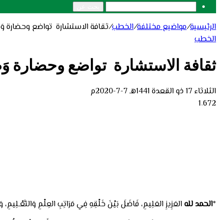
بحث عن
الرئيسية
/
مواضيع مختلفة
/
الخطب
/
ثقافة الاستشارة تواضع وحضارة وَضَرُورَةٌ دِ
الخطب
ثقافة الاستشارة تواضع وحضارة وَضَرُورَةٌ دِ
الثلاثاء 17 ذو القعدة 1441هـ 7-7-2020م
1٬672
*
الحمد لله
العَزِيزِ العَلِيمِ، فَاضَلَ بَيْنَ خَلْقِهِ فِي مَرَاتِبِ العِلْمِ وَالتَّعْـلِيمِ، وَتَ