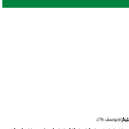
لِيمٌ
))(يوسف 76)،