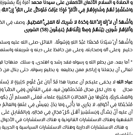
و الصلاة و السلام الأتمان الأكملان على سيدنا محمد
أَمَرَهُ رَبُّهُ بِمَشُو
وَاسْتَغْفِرْ لَهُمْ وَشَاوِرْهُمْ فِي الْأَمْرِ ۖ فَإِذَا عَزَمْتَ فَتَوَكَّلْ عَلَى اللَّهِ ۚ إِنَّ اللَّهَ يُحِبُّ الْم
وَأَشْهَدُ أَن لاَّ إِلَهَ إِلاَّ اللهُ وَحْدَهُ لاَ شَرِيكَ لَهُ العَلِيُّ العَظِيمُ
، وصف فِي الذِّك
وَأَمْرُهُمْ شُورَىٰ بَيْنَهُمْ وَمِمَّا رَزَقْنَاهُمْ يُنفِقُونَ (38) الشورى
وَأَشْهَدُ أَنَّ سَيِّدَنَا مُحَمَّدًا عَبْدُ اللهِ وَرَسُولُهُ، القائل-صلى الله عليه وس
حليم وعلى آله وصحابته، وعلى من حافظ على دينه و شريعته واستمس
* أما بعد، من يطع الله و رسوله فقد رشد و اهتدى، و سلك منهاجا قو
تعالى أن يجعلنا و إياكم ممن يطيعه و يطيع رسوله، حتى ينال من خير ا
عباد الله
لا يخفى عليكم أن عصرنا هذا قَدْ أَبَانَ عَنْ عُلُومٍ كَثِيرَةٍ لاَ يُستَغْنَى عَ
مجال و كان لكل مجال مُتَخَصِّصُونَ فيه، ففِي القَانُونِ وَفِي الطِّبِّ وَفِي الهَنْدَسَةِ
وَالعَسْـكَرِيَّةِ، وَغَيْرِهَا مِنَ المَجَالاَتِ الكَثِيرَةِ علماء، فَعَلَى المسلم أَنْ يَكُو
مُتَخَبِّطًا فِي أَحْوَالِهِ، لاَ يَدْرِي مَا يَأْتِي وَمَا يَذَرُ، يَعِيشُ فِي عَتَمَةٍ وَالعَالَمُ 
أن عليه أَنْ يَسْـأَلَ وَيَستَشِيرَ أَهْـلَ كُلِّ مَجَالٍ فِي مَجَالِهِ، وَبِالم
الفقهية وهناك الاستشارات القانونية و هناك الاستشارات في الأحوال 
و هناك الاستشارات الادارية وهناك الاستشارات السياسية و الحربية و هناك و هناك فا