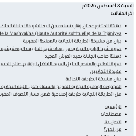
السبت 8 أغسطس 2026م
اخر المقالات
تهنئة الدكتور عدنان زهار بتسلمه من اليد الشريفة لجلالة المل
la Mashyakha (Haute Autorité spirituelle) de la Tijâniyya
بيان من مشيخة الطريقة التجانية بالمملكة المغربية
تعزية شيخ الزاوية التجانية في وفاة شيخ الطريقة البودشيشية
تهنئة صاحب الجلالة بعيد العرش المجيد
تعزية العالم والمقدم الجليل السيد الفاضل ابراهيم صالح الحس
عقيدة التجانيين
بيان مشيخة الطريقة التجانية
المجموعة الوطنية التجانية للمديح والسماع حفل الليلة التجانية 
هل الطريقة التجانية طريقة إصلاحية ضمن مسار التصوف المغربي
الرئيسية
مصطلحات
اتصل بنا
من نحن؟