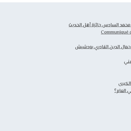
ك محمد السادس جائزة أهل الحديث
Communiqué de 
 جمال الدين القادري بودشيش
يني
الكبرى
 العام؟