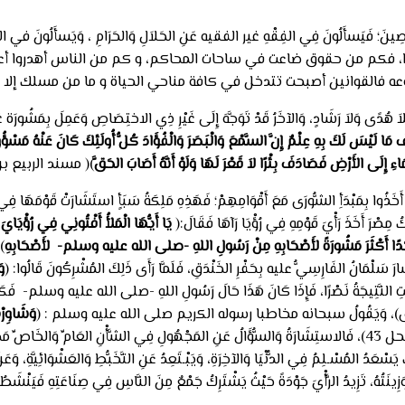
ِّصِينَ؛ فَيَسأَلُونَ فِي الفِقْهِ غير الفقيه عَنِ الحَلاَلِ وَالحَرَامِ ، وَيَسأَلُون
َا تَعْـقِيدًا، فكم من حقوق ضاعت في ساحات المحاكم، و كم من الناس أه
ه فالقوانين أصبحت تتدخل في كافة مناحي الحياة و ما من مسلك إلا و 
ٍ، وَبِلاَ هُدًى وَلاَ رَشَادٍ، وَالآخَرُ قَدْ تَوَجَّهَ إِلَى غَيْرِ ذِي الاختِصَاصِ وَعَمِلَ بِمَشُور
 مَا لَيْسَ لَكَ بِهِ عِلْمٌ إِنَّ السَّمْعَ وَالْبَصَرَ وَالْفُؤَادَ كُلُّ أُولَئِكَ كَانَ عَنْهُ مَسْؤُ
ءِ إِلَى الأَرْضِ فَصَادَفَ بِئْرًا لاَ قَعْرَ لَهَا وَلَوْ أَنَّهُ أَصَابَ الحَقَّ
)( مسند الربيع ب
نَ أَخَذُوا بِمَبْدَأِ الشُّورَى مَعَ أَقْوَامِهِمْ؛ فَهَذِهِ مَلِكَةُ سَبَأٍ استَشَارَتْ قَوْمَهَا فِ
صْرَ أَخَذَ رَأْيَ قَوْمِهِ فِي رُؤْيَا رَآهَا فَقَالَ:(
يَا أَيُّهَا الْمَلأُ أَفْتُونِي فِي رُؤْيَايَ إ
أَحَدًا أَكْثَرَ مَشُورَةً لأَصْحَابِهِ مِنْ رَسُولِ اللهِ -صلى الله عليه وسلم- لأَصْحَابِهِ
)
شَارَ سَلْمَانُ الفَارِسِيُّ عليه بِحَفْرِ الخَنْدَقِ، فَلَمَّا رَأَى ذَلِكَ المُشْرِكُونَ قَالُوا: (
وَ
تِ النَّتِيجَةُ نَصْرًا، فَإِذَا كَانَ هَذَا حَالَ رَسُولِ اللهِ -صلى الله عليه وسلم- فَكَيْـفَ بِب
)، وَيَقُولُ سبحانه مخاطبا رسوله الكريم صلى الله عليه وسلم : (
وَشَاوِرْه
) (النحل 43)، فَالاستِشَارَةُ وَالسُّؤَالُ عَنِ المَجْهُولِ فِي الشَّأْنِ العَامِّ وَالخَاصِّ مَ
سْعَدُ المُسْـلِمُ فِي الدُّنْيَا وَالآخِرَةِ، وَيَبْـتَعِدُ عَنِ التَّخَبُّطِ وَالعَشْوَائِيَّةِ، وَعَنْ
ِينَتُهُ، تَزِيدُ الرَّأْيَ جَوْدَةً حَيْثُ يَشْتَرِكُ جَمْعٌ مِنَ النَّاسِ فِي صِنَاعَتِهِ فَيَنْشَطُو