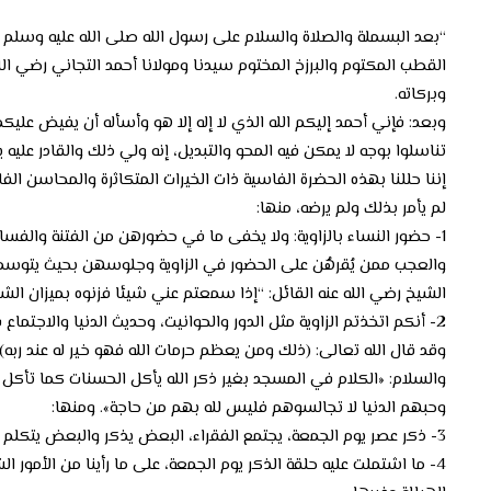
“بعد البسملة والصلاة والسلام على رسول الله صلى الله عليه وسلم وال
القطب المكتوم والبرزخ المختوم سيدنا ومولانا أحمد التجاني رضي ال
وبركاته.
وبعد: فإني أحمد إليكم الله الذي لا إله إلا هو وأسأله أن يفيض عليك
تناسلوا بوجه لا يمكن فيه المحو والتبديل، إنه ولي ذلك والقادر عليه يل
إننا حللنا بهذه الحضرة الفاسية ذات الخيرات المتكاثرة والمحاسن الفا
لم يأمر بذلك ولم يرضه، منها:
1- حضور النساء بالزاوية: ولا يخفى ما في حضورهن من الفتنة والفساد وقد قال النبي صلى الله عليه وسلم: «باعدوا بين أنفاس الرجال والنساء…» (الحديث).
والعجب ممن يُقرهُن على الحضور في الزاوية وجلوسهن بحيث يتوسم
الشيخ رضي الله عنه القائل: “إذا سمعتم عني شيئا فزنوه بميزان الش
2- أنكم اتخذتم الزاوية مثل الدور والحوانيت، وحديث الدنيا والاجتماع فيها حلقاً حلقاً للقيل والقال والغيبة والنميمة وكل ما نهى الله عنه.
والسلام: «الكلام في المسجد بغير ذكر الله يأكل الحسنات كما تأكل ا
وحبهم الدنيا لا تجالسوهم فليس لله بهم من حاجة». ومنها:
3- ذكر عصر يوم الجمعة، يجتمع الفقراء، البعض يذكر والبعض يتكلم بالكلام الدنيوي كأنها في حقهم غير لازمة مع أنها من جملة الأذكار اللازمة في الطريقة الأحمدية. ومنها:
4- ما اشتملت عليه حلقة الذكر يوم الجمعة، على ما رأينا من الأمور