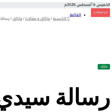
الخميس 6 أغسطس 2026م
اخر المقالات
القائمة
الرئيسية
/
وثائق و مقالات
/
وثائق
/
رسالة 
الرئيسية
التعريف بالشيخ
مولده ونشأته
نسبه
طريقته
طلبه العلم ورحلاته
مص
الطريقة التجانية
شروط الطريقة
فقه الطريقة
آداب الطريقة
أعلام الطريقة
الأ
كتب ومؤلفات
وثائ
كتب أصحاب الطريقة
كتب في الطريقة
كتب مختلفة
م
وثائق
رسالة سيدي 