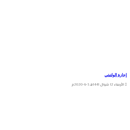
إجازة الولتيتي
الأربعاء 12 شوال 1441هـ 3-6-2020م