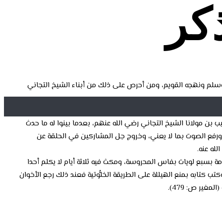
كر
وسلم ونهجه القويم، ومن أحرص على ذلك من أبناء الشيخ التجاني
بن مولانا الشيخ التجاني رضي الله عنهم، بعدما بينوا له ما حدث
ف ورفع الصوت بما لا يعني، وخروج جل المشاركين في الحلقة عن
له عنه.
ة بسبع لويات بفاس المحروسة، ومكث فيه ثلاثة أيام لا يكلم أحدا
تب كتابه بمنع الهيللة على الطريقة الخلُّوتية فعند ذلك رجع الأخوان
ير ص: 479).