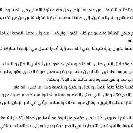
طابع الشريف. من عبد ربه الراجي من فضله بلوغ الأماني في الدنيا ودار الت
له عنهم وعنا بهم آمين. إلى كافة الفضلاء أحبابنا فقراء فاس من غير تخصي
م فيض العناية ويكسوكم حُلَل القبول والإقبال منه وأن يجعل المحبة الكامل
يه.
شية بقبول زيارة شيخنا رضي الله عنه. رأينا أمورا تفعل في الزاوية المباركة
ن وجوه الداخلين والخارجين منه، وبحيث يسمعن صوت الحادي وهو يعلم ما
رع، فما وافق فخذوه وما خالف فاتركوه”. ومنها:
وقد قال الله تعالى: (ذلك ومن يعظم حرمات الله فهو خير له عند ربه) (الحج 30)، وقال النبي صلى الله
لنار الحطب الرقيق»، وقال عليه الصلاة والسلام: «يأتي في آخر الزمان ناس
 الشنيعة والقبيحة من التمطيط في الذكر حيث يخرج فيه إلى حد الغناء المنا