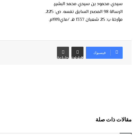
سيدي محمود بن سيدي محمد البشير.
الرسالة 98 المصدر السابق نفسه. ص: 225.
مؤرخة ب: 25 شعبان 1337 هـ /ماي1919م.
فيسبوك
مشاركة عبر البريد
طباعة
مقالات ذات صلة