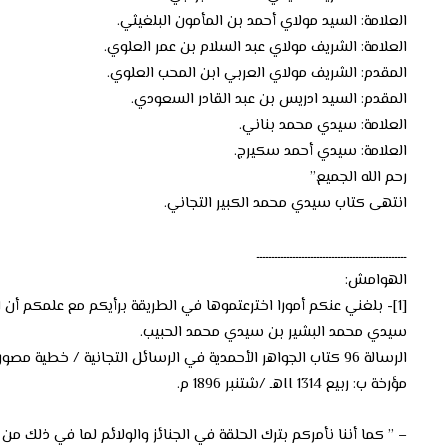
العلامة: السيد مولاي أحمد بن المأمون البلغيثي.
العلامة: الشريف مولاي عبد السلام بن عمر العلوي.
المقدم: الشريف مولاي العربي ابن المحب العلوي.
المقدم: السيد ادريس بن عبد القادر السعودي.
العلامة: سيدي محمد بناني.
العلامة: سيدي أحمد سكيرج.
رحم الله الجميع.”
انتهى كتاب سيدي محمد الكبير التجاني.
ــــــــــــــــــــــــــــــــــــــــــــــــــ
الهوامش:
[1]- بلغني عنكم أمورا اخترعتموها في الطريقة برأيكم مع علمكم أن الشيخ لم يأمر بذلك، ولم يرضاه. منها: أنكم تقرؤون الوظيفة على الأموات في الديار على الفقراء وغيرهم ”
سيدي محمد البشير بن سيدي محمد الحبيب.
الرسالة 96 كتاب الجواهر الأحمدية في الرسائل التجانية / خطية مصورة ص: 219.
مؤرخة ب: ربيع II 1314هـ /شتنبر 1896 م.
– ” كما أننا نأمركم بترك الحلقة في الجنائز والولائم لما في ذلك م