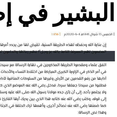
البشير في إص
الخميس 13 شوال 1441هـ 4-6-2020م
1٬856
إن عناية الله وحفظه لهذه الطريقة السنية، تقيض لها من يجدد أمر
المضمون لهم المعرفة التامة بالله عز وجل؟! فهم رعاتها والحامون لح
اتفق علماء ومقدموا الطريقة المذكورين في نهاية الرسالة مع سيدنا 
في أمر الذكر في الزاوية الكبرى المباركة من اختلاط النساء والأحد
آدابها من رفع القدمين عن الأرض وغيرها من السلوكات المنافية لآداب 
فطلبوا من سيدنا جعلها سردا، فدخل رضي الله عنه الموضع الذي كان ي
ولا يجتمع بأحد، إلى أن رآى جده مولانا رسول الله صلى الله عليه وسل
إلى قوله، وكتب رضي الله عنه كتابه هذا الذي بين يديك أيها القارئ ك
كما ضمنها رضي الله عنه نصائح أخرى، وأهمها ترك الحلقة في الجنائز 
وهذا نص الرسالة: