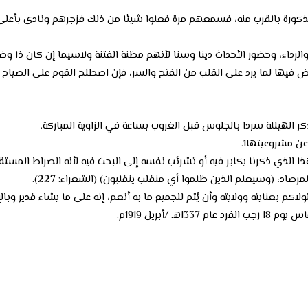
ورة بالقرب منه، فسمعهم مرة فعلوا شيئا من ذلك فزجرهم ونادى بأعلى صوته
رداء، وحضور الأحداث دينا وسنا لأنهم مظنة الفتنة ولاسيما إن كان ذا وض
يها لما يرد على القلب من الفتح والسر، فإن اصطلح القوم على الصياح 
ر الهيللة سردا بالجلوس قبل الغروب بساعة في الزاوية المباركة.
عن مشروعيتها1.
 الذي ذكرنا يكابر فيه أو تشرئب نفسه إلى البحث فيه لأنه الصراط المستق
رصاد، (وسيعلم الذين ظلموا أي منقلب ينقلبون) (الشعراء: 227).
لاكم بعنايته وولايته وأن يُتم للجميع ما به أنعم، إنه على ما يشاء قدير 
أبريل 1919م.