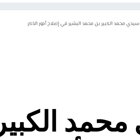
سيدي محمد الكبير بن محمد البشير في إصلاح أمور الذكر
ادر ترجمته
تأسيسه للطريقة
تعاليمه
تصدره وعلمه
أدعيته وأقواله
رسائل 
شيخ الطريقة
الزوايا التجانية
ذكار اللازمة
الأذكار غير اللازمة
أنشطة
الرحلات
زاوية فاس
الزوا
ق و مقالات
مواضيع مختلفة
قالات
وثائق
مناسبات
مصطلحات صوفية
قصائد وأمداح
أحداث وتوار
محمد الكبير