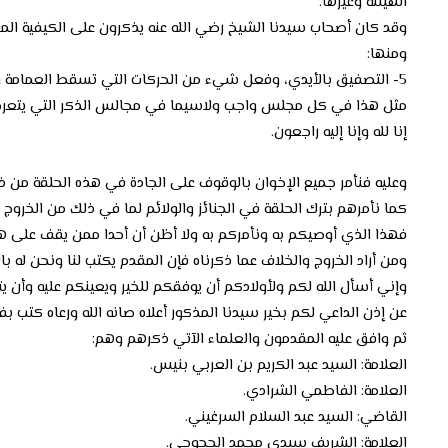
الهيللة وغيرها.
وقد كان أصحاب سيدنا الشيخ رضي الله عنه يذكرون على الكيفية المذك
ومنها:
5- التصفيق بالأيدي، وفعل شيء من الحركات التي تسقط العمامة وال
مثل هذا في كل مجلس واجب ولاسيما في مجالس الذكر التي يتعرض ف
إنا لله وإنا إليه راجعون.
وعليه فنأمر جميع الإخوان بالوقوف على الجادة في هذه الحلقة من ذك
كما نأمرهم بترك الحلقة في الجنائز والولائم لما في ذلك من الخروج 
فهذا الذي أوصيكم به ونأمركم به ولا أظن أن أحدا ممن يقف على هذا
ومن أراد الخروج والخلاف عما ذكرناه فإن المقدم يكتب لنا ونحن له بالم
وإني أسأل الله لكم ولأولادكم أن يوفقكم للخير ويعينكم عليه وأن يتو
عن إذن الداعي لكم بخير سيدنا المذكور أعلاه صانه الله ورعاه كتب بفاس يوم 18 رجب الفرد عام 1337هـ /
ثم وافق عليه المقدمون والعلماء الآتي ذكرهم وهم:
العلامة: السيد عبد الكريم بن العربي بنيس.
العلامة: الفاطمي الشرادي.
القاضي: السيد عبد السلام السرغيني.
العلامة: الشريف سيدي محمد الحجوجي.