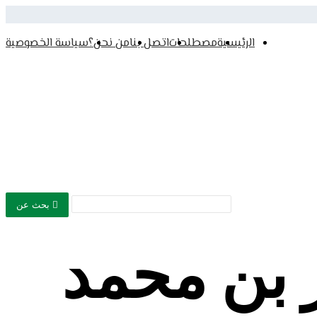
الرئيسية
مصطلحات
اتصل بنا
من نحن؟
سياسة الخصوصية
ذرية الشيخ
أصحاب الشيخ
أولاد الشيخ
شجرة نسب الشرفاء
تراجم
يا خارج المغرب
الزوايا داخل المغرب
وسائط
يخ
الخطب
تهاني
تعازي
صور
فيديوهات
تسجيلات صوتية
بحث عن
 بن محمد