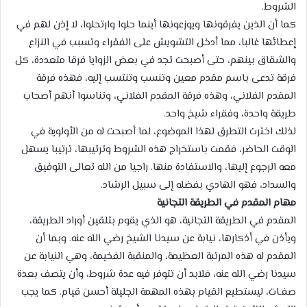
الشروط.
كما أن الذين يفرقونها ويوزعونها أينما حلوا وارتحلوا، لا إذن لهم في
إعطائها غالبا، مما أدخل التشويش على الفقراء وتسبب في النزاع
والشقاق بينهم، حتى أصبحت تجد في بعض الزوايا فرقا متعددة، كل
فرقة تدعى باسم مقدم معين وتنسب وتنتسب إليه، فهذه فرقة
المقدم الفلاني، وهذه فرقة المقدم الفلاني، وتناسوا أنهم أصحاب
طريقة واحدة، وفقراء شيخ واحد.
لذلك اخترت التطرق لهذا الموضوع، لما أصبحت له من الأولوية في
الوقت الحاضر، فقمت باستخراج هذه الشروط وترتيبها، ترتيبا يسهل
معه الرجوع إليها، والاستفادة منها. راجيا من الله تعالى التوفيق
والسداد، فهو الهادي بفضله إلى سبيل الرشاد.
مهام المقدم في الطريقة التجانية
المقدم في الطريقة التجانية، هو الذي يقوم بتلقين أوراد الطريقة،
ويأذن في أذكارها، نيابة عن سيدنا الشيخ رضي الله عنه. وبما أن
المقدم له هذه المرتبة العظيمة، والمنقبة الفخيمة، وهي النيابة عن
سيدنا رضي الله عنه، فلابد أن تتوفر فيه عدة شروط، وأن يتصف بعدة
صفـات، ليستطيع القيام بهذه المهمة الجليلة أحسن قيام. كما يجب