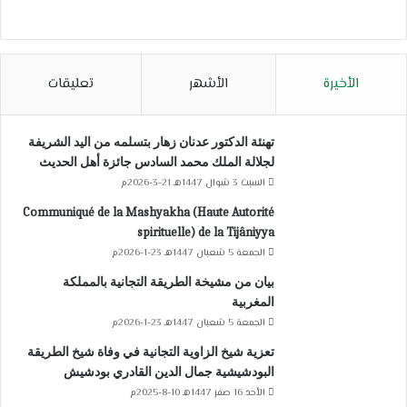
الأخيرة
الأشهر
تعليقات
تهنئة الدكتور عدنان زهار بتسلمه من اليد الشريفة
لجلالة الملك محمد السادس جائزة أهل الحديث
السبت 3 شوال 1447هـ 21-3-2026م
Communiqué de la Mashyakha (Haute Autorité
spirituelle) de la Tijâniyya
الجمعة 5 شعبان 1447هـ 23-1-2026م
بيان من مشيخة الطريقة التجانية بالمملكة
المغربية
الجمعة 5 شعبان 1447هـ 23-1-2026م
تعزية شيخ الزاوية التجانية في وفاة شيخ الطريقة
البودشيشية جمال الدين القادري بودشيش
الأحد 16 صفر 1447هـ 10-8-2025م