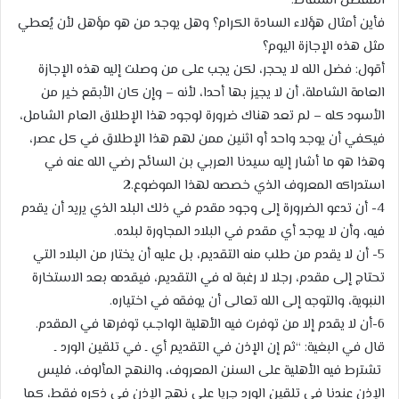
المفضل السقاط.
فأين أمثال هؤلاء السادة الكرام؟ وهل يوجد من هو مؤهل لأن يُعطي
مثل هذه الإجازة اليوم؟
أقول: فضل الله لا يحجر، لكن يجب على من وصلت إليه هذه الإجازة
العامة الشاملة، أن لا يجيز بها أحدا، لأنه – وإن كان الأبقع خير من
الأسود كله – لم تعد هناك ضرورة لوجود هذا الإطلاق العام الشامل،
فيكفي أن يوجد واحد أو اثنين ممن لهم هذا الإطلاق في كل عصر،
وهذا هو ما أشار إليه سيدنا العربي بن السائح رضي الله عنه في
استدراكه المعروف الذي خصصه لهذا الموضوع.2
4- أن تدعو الضرورة إلى وجود مقدم في ذلك البلد الذي يريد أن يقدم
فيه، وأن لا يوجد أي مقدم في البلاد المجاورة لبلده.
5- أن لا يقدم من طلب منه التقديم، بل عليه أن يختار من البلاد التي
تحتاج إلى مقدم، رجلا لا رغبة له في التقديم، فيقدمه بعد الاستخارة
النبوية، والتوجه إلى الله تعالى أن يوفقه في اختياره.
6-أن لا يقدم إلا من توفرت فيه الأهلية الواجـب توفرها في المقدم.
قال في البغية: “ثم إن الإذن في التقديم أي ـ في تلقين الورد ـ
تشترط فيه الأهلية على السنن المعروف، والنهج المألوف، فليس
الإذن عندنا في تلقين الورد جريا على نهج الإذن في ذكره فقط، كما