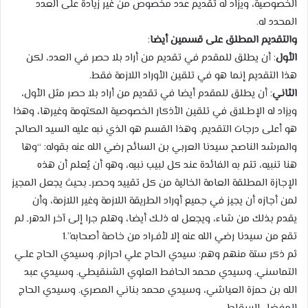
الخصوصية، ويزاد له تقديم عدد مخصوص من غير زيادة على العدد
المحدد له.
والتقديم المطلق على قسمين أيضا
:
الأول
: أن يطلق للمقدم في تقديم من أراد بلا حصر في العدد، لكن
هذا التقديم إنما هو في تلقين الأوراد اللازمة فقط.
الثاني
: أن يطلق للمقدم أيضا في تقديم من أراد بلا حصر مثل الأول،
ويزاد له الإطـلاق في تلقين الأذكار الخصوصية المكتومة وغيرها، وهذا
هو أعلى درجات التقديم. وهذا القسم هو الذي نبه عليه السيد الصالح
والمرشد الناصح سيدنا العربي بن السائح رضي الله عنه بقوله: “وها
هنا تنبيه، تتم به الفائدة عند كل لبيب نبيه، وهو أن يُعلم أن هذه
الإجازة المطلقة العامة الخالية من كل تقييد وحصرـ بحيث يجعل المجيز
لمن أجازه أن يجيز في جميع أوراد الطريقة اللازمة وغير اللازمة، وأن
يقدم بذلك من شاء، ويجعل له ذلـك أيضا، وهلم جرا إلى آخر الدهرـ لم
تقع من سيدنا رضي الله عنه إلا لأفـراد من خاصة أصحابه”.1
ثم ذكر ستة منهم وهم: سيدي الحاج علي احرازم. وسيدي الحاج علـي
التماسني. وسيدي محمد الحافط العلوي الشنقيطي. وسيدي عبد
الله بن حمزة العياشي، وسيدي محمد بناني المصري. وسيدي الحاج