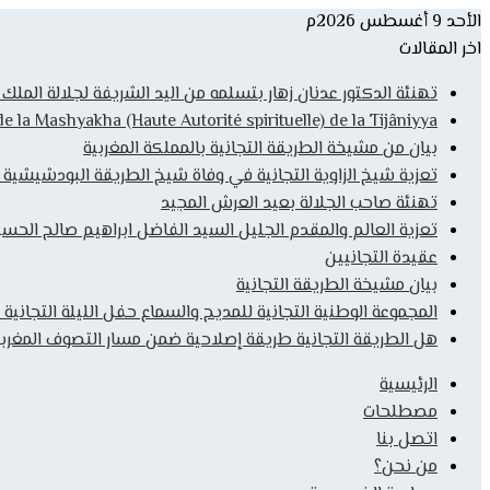
الأحد 9 أغسطس 2026م
اخر المقالات
تهنئة الدكتور عدنان زهار بتسلمه من اليد الشريفة لجلالة المل
la Mashyakha (Haute Autorité spirituelle) de la Tijâniyya
بيان من مشيخة الطريقة التجانية بالمملكة المغربية
تعزية شيخ الزاوية التجانية في وفاة شيخ الطريقة البودشيشية
تهنئة صاحب الجلالة بعيد العرش المجيد
تعزية العالم والمقدم الجليل السيد الفاضل ابراهيم صالح الحس
عقيدة التجانيين
بيان مشيخة الطريقة التجانية
المجموعة الوطنية التجانية للمديح والسماع حفل الليلة التجانية 
هل الطريقة التجانية طريقة إصلاحية ضمن مسار التصوف المغربي
الرئيسية
مصطلحات
اتصل بنا
من نحن؟