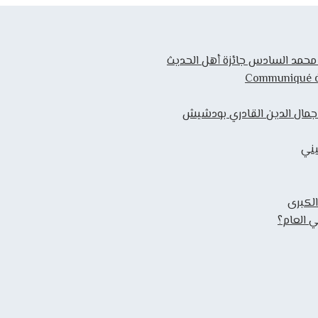
ك محمد السادس جائزة أهل الحديث
Communiqué de 
 جمال الدين القادري بودشيش
يني
الكبرى
 العام؟