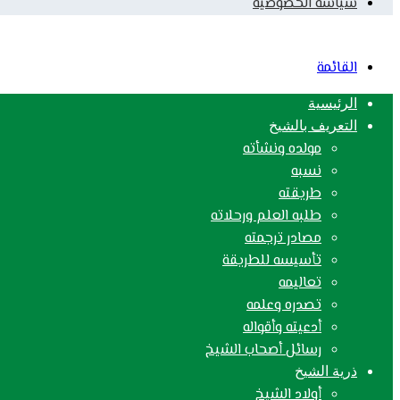
سياسة الخصوصية
القائمة
الرئيسية
التعريف بالشيخ
مولده ونشأته
نسبه
طريقته
طلبه العلم ورحلاته
مصادر ترجمته
تأسيسه للطريقة
تعاليمه
تصدره وعلمه
أدعيته وأقواله
رسائل أصحاب الشيخ
ذرية الشيخ
أولاد الشيخ