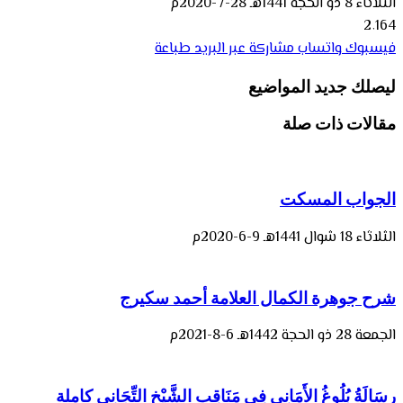
الثلاثاء 8 ذو الحجة 1441هـ 28-7-2020م
2٬164
فيسبوك
واتساب
مشاركة عبر البريد
طباعة
ليصلك جديد المواضيع
مقالات ذات صلة
الجواب المسكت
الثلاثاء 18 شوال 1441هـ 9-6-2020م
شرح جوهرة الكمال العلامة أحمد سكيرج
الجمعة 28 ذو الحجة 1442هـ 6-8-2021م
رِسَالَةُ بُلُوغُ الأَمَانِي فِي مَنَاقِبِ الشَّيْخِ التِّجَانِي كاملة