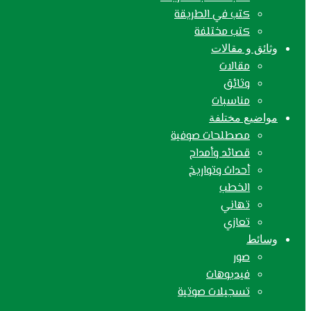
كتب في الطريقة
كتب مختلفة
وثائق و مقالات
مقالات
وثائق
مناسبات
مواضيع مختلفة
مصطلحات صوفية
قصائد وأمداح
أحداث وتواريخ
الخطب
تهاني
تعازي
وسائط
صور
فيديوهات
تسجيلات صوتية