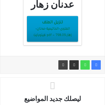
عدنان زهار
تنزيل الملف
الفتوى-الحاتيمية-عدنان-
زهار.pdf – 798.09 كيلوبايت
مشاركة عبر البريد
طباعة
ليصلك جديد المواضيع