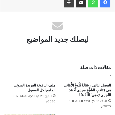
ليصلك جديد المواضيع
مقالات ذات صلة
الفصل الثاني: رِسَالَةُ بُلُوغُ الأَمَانِي
ملف الياقوتة الفريدة الصوتي
فِي مَنَاقِبِ الشَّيْخِ سِيدِي أَحْمَدَ
الجامع لكل الفصول
التِّجَانِي رَضِي َ اللَّهُ عَنْهُ
الأثنين 28 ذو الحجة 1441هـ 17-8-
الثلاثاء 22 ذو الحجة 1441هـ 11-8-
2020م
2020م