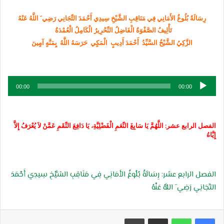
رِسَالَةُ بُلُوغُ الأَمَانِي فِي مَنَاقِبِ الشَّيْخِ سِيدِي أَحْمَدَ التِّجَانِي رَضِي َ اللَّهُ عَنْهُ
تَأْلِيفُ الصَّفْوَةُ الْفَاضِلُ النِّحْرِيرُ الْكَامِلُ الْعُمْدَةُ
الزَّكِيُ الشَّيْخُ السَّيِّدُ أَحْمَدَ أَدِيبٍ الْمَكٍي حَرَسَهُ اللَّهُ بٍمَنَّهٍ آمٍينَ
مشغل
00:00
00:00
الصوت
الفصل الرابع عشر: اللَّهُمَّ يَا سَابِغَ النِّعَمِ الْفَضْلِيَّةِ، يَا دَافِعَ النِّقَمِ عَمَّنْ لاَ يُعْرَفُ إِلاَّ
إِيَّاهُ
الفصل الرابع عشر: رِسَالَةُ بُلُوغُ الأَمَانِي فِي مَنَاقِبِ الشَّيْخِ سِيدِي أَحْمَدَ
التِّجَانِي رَضِي َ اللَّهُ عَنْهُ
مشاركة عبر البريد
طباعة