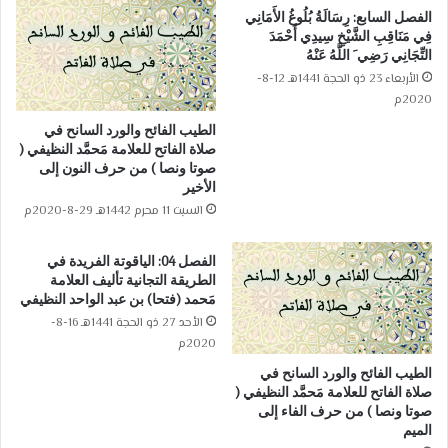
الفصل السابع: رِسَالَةُ بُلُوغُ الأَمَانِي
فِي مَنَاقِبِ الشَّيْخِ سِيدِي أَحْمَدَ
التِّجَانِي رَضِي َ اللَّهُ عَنْهُ
الأربعاء 23 ذو الحجة 1441هـ 12-8-
2020م
الطيب الفائح والورد السانح في
صلاة الفاتح للعلامة مَحمَّد النظيفي (
صوتا ونصا ) من حرف النون إلى
الأخير
السبت 11 محرم 1442هـ 29-8-2020م
الفصل 04: الياقوتة الفريدة في
الطريقة التجانية تأليف العلامة
مَحمد (فتحا) بن عبد الواحد النظيفي
الأحد 27 ذو الحجة 1441هـ 16-8-
2020م
الطيب الفائح والورد السانح في
صلاة الفاتح للعلامة مَحمَّد النظيفي (
صوتا ونصا ) من حرف الفاء إلى
الميم