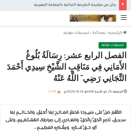
بيان من مشيخة الطريقة التجانية بالمملكة المغربية
القائمة
الرئيسية
/
وسائط
/
تسجيلات صوتية
تسجيلات صوتية
الفصل الرابع عشر: رِسَالَةُ بُلُوغُ
الأَمَانِي فِي مَنَاقِبِ الشَّيْخِ سِيدِي أَحْمَدَ
التِّجَانِي رَضِي َ اللَّهُ عَنْهُ
الجمعة 25 ذو الحجة 1441هـ 14-8-2020م
1٬579
اللَّهُمَ صَلِّ عَلَى سَيـِـدِنـَا مُحَمَّدٍ الفـَـاتـِحِ لِمَا أُغـْـلِقَ، وَالخــَـاتــِـمِ لِمَا
سـَـبـَـقَ، نَاصِرِ الْحَقِّ بِالْحَقِّ، وَالهـَـادِي إلىَ صِراطِكَ المُسْـتَـَقـِـيمِ، وَعَلَى
آلِهِ حَــقَّ قــَـدْرِهِ وَمِقْـدَارِهِ العَظِـيــمِ ،