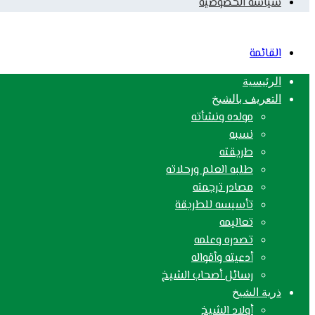
سياسة الخصوصية
القائمة
الرئيسية
التعريف بالشيخ
مولده ونشأته
نسبه
طريقته
طلبه العلم ورحلاته
مصادر ترجمته
تأسيسه للطريقة
تعاليمه
تصدره وعلمه
أدعيته وأقواله
رسائل أصحاب الشيخ
ذرية الشيخ
أولاد الشيخ