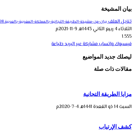
بيان المشيخة
تنزيل الملف
بيان-من-مشيخة-الطريقة-التجانية-بالمملكة-المغربية-بالعربية.pdf – 719.98 كيلوبايت
الثلاثاء 4 ربيع الثاني 1443هـ 9-11-2021م
1٬555
فيسبوك
واتساب
مشاركة عبر البريد
طباعة
ليصلك جديد المواضيع
مقالات ذات صلة
مزايا الطريقة التجانية
السبت 14 ذو القعدة 1441هـ 4-7-2020م
كشف الإرتياب