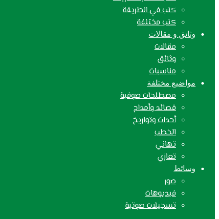
كتب في الطريقة
كتب مختلفة
وثائق و مقالات
مقالات
وثائق
مناسبات
مواضيع مختلفة
مصطلحات صوفية
قصائد وأمداح
أحداث وتواريخ
الخطب
تهاني
تعازي
وسائط
صور
فيديوهات
تسجيلات صوتية