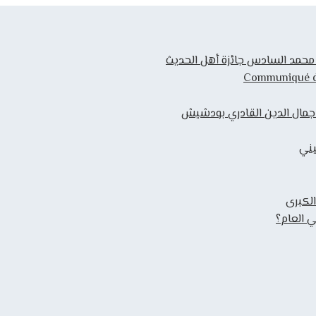
ك محمد السادس جائزة أهل الحديث
Communiqué de 
 جمال الدين القادري بودشيش
يني
الكبرى
 العام؟