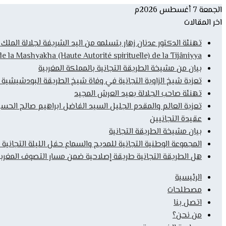
الجمعة 7 أغسطس 2026م
اخر المقالات
تهنئة الدكتور عدنان زهار بتسلمه من اليد الشريفة لجلالة المل
la Mashyakha (Haute Autorité spirituelle) de la Tijâniyya
بيان من مشيخة الطريقة التجانية بالمملكة المغربية
تعزية شيخ الزاوية التجانية في وفاة شيخ الطريقة البودشيشية
تهنئة صاحب الجلالة بعيد العرش المجيد
تعزية العالم والمقدم الجليل السيد الفاضل ابراهيم صالح الحس
عقيدة التجانيين
بيان مشيخة الطريقة التجانية
المجموعة الوطنية التجانية للمديح والسماع حفل الليلة التجانية 
هل الطريقة التجانية طريقة إصلاحية ضمن مسار التصوف المغربي
الرئيسية
مصطلحات
اتصل بنا
من نحن؟