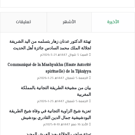
الأخيرة
الأشهر
تعليقات
تهنئة الدكتور عدنان زهار بتسلمه من اليد الشريفة
لجلالة الملك محمد السادس جائزة أهل الحديث
السبت 3 شوال 1447هـ 21-3-2026م
Communiqué de la Mashyakha (Haute Autorité
spirituelle) de la Tijâniyya
الجمعة 5 شعبان 1447هـ 23-1-2026م
بيان من مشيخة الطريقة التجانية بالمملكة
المغربية
الجمعة 5 شعبان 1447هـ 23-1-2026م
تعزية شيخ الزاوية التجانية في وفاة شيخ الطريقة
البودشيشية جمال الدين القادري بودشيش
الأحد 16 صفر 1447هـ 10-8-2025م
تهنئة صاحب الجلالة بعيد العرش المجيد