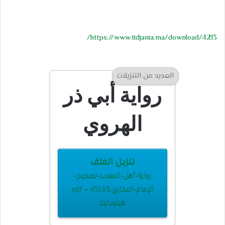
https://www.tidjania.ma/download/4213/
العديد من التنزيلات
رواية أبي ذر
الهروي
تنزيل الملف
رواية-أهل-المغرب-لصحيح-
الإمام-البخاري.pdf – 451.63
كيلوبايت