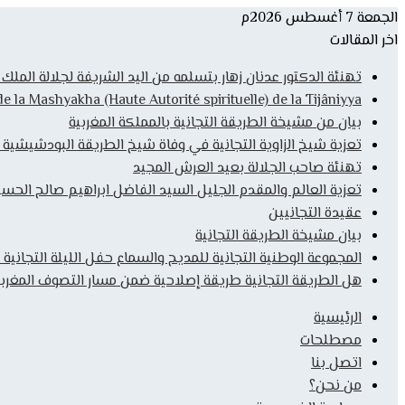
الجمعة 7 أغسطس 2026م
اخر المقالات
تهنئة الدكتور عدنان زهار بتسلمه من اليد الشريفة لجلالة المل
la Mashyakha (Haute Autorité spirituelle) de la Tijâniyya
بيان من مشيخة الطريقة التجانية بالمملكة المغربية
تعزية شيخ الزاوية التجانية في وفاة شيخ الطريقة البودشيشية
تهنئة صاحب الجلالة بعيد العرش المجيد
تعزية العالم والمقدم الجليل السيد الفاضل ابراهيم صالح الحس
عقيدة التجانيين
بيان مشيخة الطريقة التجانية
المجموعة الوطنية التجانية للمديح والسماع حفل الليلة التجانية 
هل الطريقة التجانية طريقة إصلاحية ضمن مسار التصوف المغربي
الرئيسية
مصطلحات
اتصل بنا
من نحن؟