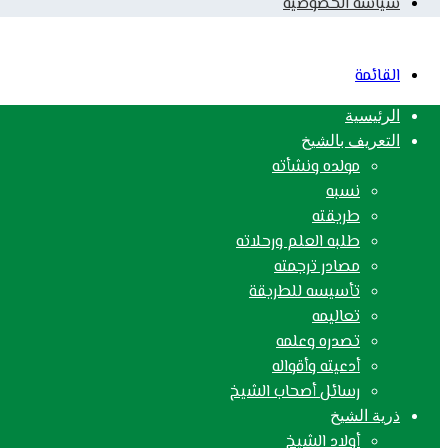
سياسة الخصوصية
القائمة
الرئيسية
التعريف بالشيخ
مولده ونشأته
نسبه
طريقته
طلبه العلم ورحلاته
مصادر ترجمته
تأسيسه للطريقة
تعاليمه
تصدره وعلمه
أدعيته وأقواله
رسائل أصحاب الشيخ
ذرية الشيخ
أولاد الشيخ