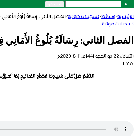
بحث عن
الرئيسية
/
وسائط
/
تسجيلات صوتية
/
الفصل الثاني: رِسَالَةُ بُلُوغُ الأَمَانِي فِي 
تسجيلات صوتية
الفصل الثاني: رِسَالَةُ بُلُوغُ الأَمَانِي فِي 
الثلاثاء 22 ذو الحجة 1441هـ 11-8-2020م
1٬637
اللَّهُمَ صَلِّ عَلَى سَيـِـدِنـَا مُحَمَّدٍ الفـَـاتـِحِ لِمَا أُغـْـلِق