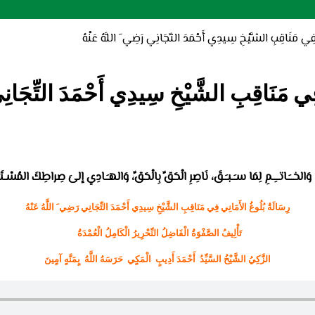
مَنَاقِبِ الشَّيْخِ سِيدِي أَحْمَدَ التِّجَانِي رَضِي َ اللَّهُ عَنْهُ
مَنَاقِبِ الشَّيْخِ سِيدِي أَحْمَدَ التِّجَانِي 
َ، وَالخــَـاتــِـمِ لِمَا سـَـبـَـقَ، نَاصِرِ الْحَقِّ بِالْحَقِّ، وَالهـَـادِي إلىَ صِراطِكَ المُسْـتَـَ
رِسَالَةُ بُلُوغُ الأَمَانِي فِي مَنَاقِبِ الشَّيْخِ سِيدِي أَحْمَدَ التِّجَانِي رَضِي َ اللَّهُ عَنْهُ
تَأْلِيفُ الصَّفْوَةُ الْفَاضِلُ النِّحْرِيرُ الْكَامِلُ الْعُمْدَةُ
الزَّكِيُ الشَّيْخُ السَّيِّدُ أَحْمَدَ أَدِيبٍ الْمَكٍي حَرَسَهُ اللَّهُ بٍمَنَّهٍ آمٍينَ