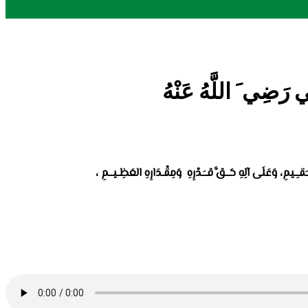
رَضِي َ اللَّهُ عَنْهُ
قـِـيمِ، وَعَلَى آلِهِ حَــقَّ قــَـدْرِهِ وَمِقْـدَارِهِ العَظِـيــمِ ،