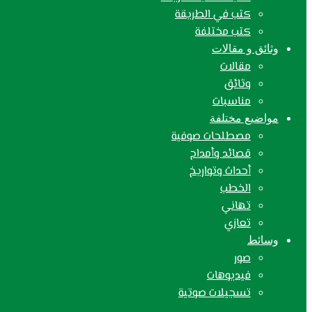
كتب في الطريقة
كتب مختلفة
وثائق و مقالات
مقالات
وثائق
مناسبات
مواضيع مختلفة
مصطلحات صوفية
قصائد وأمداح
أحداث وتواريخ
الخطب
تهاني
تعازي
وسائط
صور
فيديوهات
تسجيلات صوتية