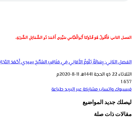
الفصل الثاني: فَأَقُولُ هُوَ قُدْوَتُنَا أَبُوالْعَبَّاسِ سَيِّدِي أَحْمَدَ ذُو الشَّمَائِلِ الشَّذِيَةِ،
الفصل الثاني: رِسَالَةُ بُلُوغُ الأَمَانِي فِي مَنَاقِبِ الشَّيْخِ سِيدِي أَحْمَدَ التِّجَانِي 
الثلاثاء 22 ذو الحجة 1441هـ 11-8-2020م
1٬637
فيسبوك
واتساب
مشاركة عبر البريد
طباعة
ليصلك جديد المواضيع
مقالات ذات صلة