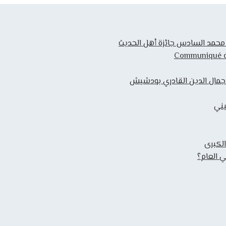
ك محمد السادس جائزة أهل الحديث
Communiqué de 
 جمال الدين القادري بودشيش
يني
الكبرى
 العام؟