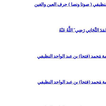
 النظيفي ( صوتا ونصا ) حرف العين والغين
َ التِّجَانِي رَضِي َ اللَّهُ عَنْهُ