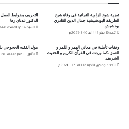
تعزية شيخ الزاوية التجانية في وفاة شيخ
التعريف بضوابط العمل 
الطريقة البودشيشية جمال الدين القادري
الدكتور عدنان زها
بودشيش
السبت 14 ذو القعدة 1441هـ 4-7-2020م
الأحد 16 صفر 1447هـ 10-8-2025م
وقفات تأملية في معاني الهمز و اللمز و
مولد الفقيه الحجوجي بل
الغمز ،كما وردت في القرآن الكريم و الحديث
الأثنين 11 صفر 1442هـ 28-9-2020م
الشريف.
الأحد 4 جمادى الآخرة 1442هـ 17-1-2021م