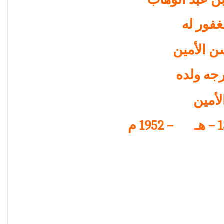
غفور له
ن الأمين
جه ولده
أمين