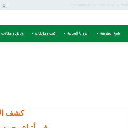
المملكة المغربية
شيخ الطريقة
الزوايا التجانية
كتب ومؤلفات
وثائق و مقالات
كشف الا
في أتباع محمد ب