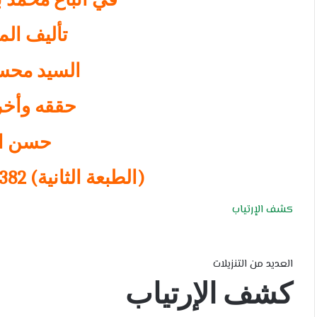
تأليف الم
السيد محس
حققه وأخر
حسن ال
(الطبعة الثانية) 1382 – هـ ‍ – 1952 م
كشف الإرتياب
العديد من التنزيلات
كشف الإرتياب