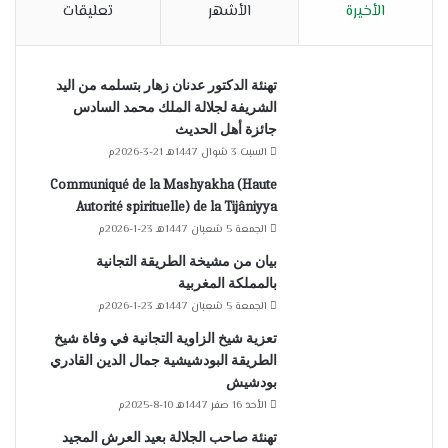
الأخيرة
الأشهر
تعليقات
تهنئة الدكتور عدنان زهار بتسلمه من اليد
الشريفة لجلالة الملك محمد السادس
جائزة أهل الحديث
السبت 3 شوال 1447هـ 21-3-2026م
Communiqué de la Mashyakha (Haute
Autorité spirituelle) de la Tijâniyya
الجمعة 5 شعبان 1447هـ 23-1-2026م
بيان من مشيخة الطريقة التجانية
بالمملكة المغربية
الجمعة 5 شعبان 1447هـ 23-1-2026م
تعزية شيخ الزاوية التجانية في وفاة شيخ
الطريقة البودشيشية جمال الدين القادري
بودشيش
الأحد 16 صفر 1447هـ 10-8-2025م
تهنئة صاحب الجلالة بعيد العرش المجيد