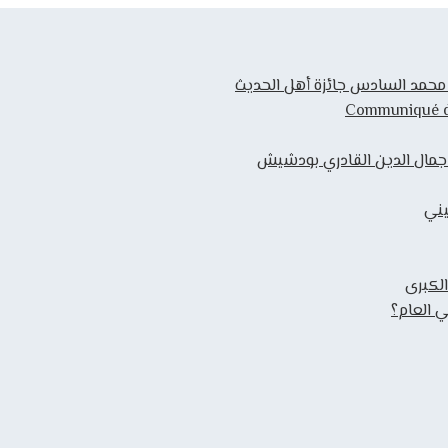
ك محمد السادس جائزة أهل الحديث
Communiqué de 
 جمال الدين القادري بودشيش
يني
الكبرى
 العام؟