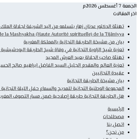
الجمعة 7 أغسطس 2026م
اخر المقالات
تهنئة الدكتور عدنان زهار بتسلمه من اليد الشريفة لجلالة المل
la Mashyakha (Haute Autorité spirituelle) de la Tijâniyya
بيان من مشيخة الطريقة التجانية بالمملكة المغربية
تعزية شيخ الزاوية التجانية في وفاة شيخ الطريقة البودشيشية
تهنئة صاحب الجلالة بعيد العرش المجيد
تعزية العالم والمقدم الجليل السيد الفاضل ابراهيم صالح الحس
عقيدة التجانيين
بيان مشيخة الطريقة التجانية
المجموعة الوطنية التجانية للمديح والسماع حفل الليلة التجانية 
هل الطريقة التجانية طريقة إصلاحية ضمن مسار التصوف المغربي
الرئيسية
مصطلحات
اتصل بنا
من نحن؟