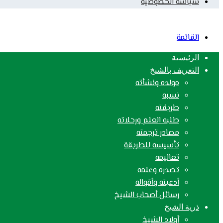
سياسة الخصوصية
القائمة
الرئيسية
التعريف بالشيخ
مولده ونشأته
نسبه
طريقته
طلبه العلم ورحلاته
مصادر ترجمته
تأسيسه للطريقة
تعاليمه
تصدره وعلمه
أدعيته وأقواله
رسائل أصحاب الشيخ
ذرية الشيخ
أولاد الشيخ