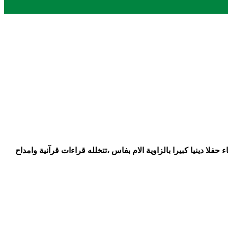
يخة الزاوية التجانية يوم 14/10/2022 ابتداء من الساعة السادسة مساء حفلا دينيا كبيرا بالزاوية الام بفاس ،تتخلله قراءات قرآنية وامداح