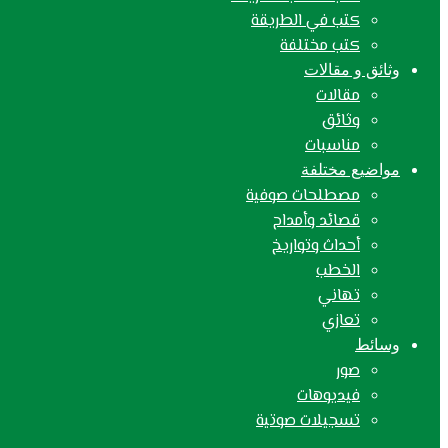
كتب في الطريقة
كتب مختلفة
وثائق و مقالات
مقالات
وثائق
مناسبات
مواضيع مختلفة
مصطلحات صوفية
قصائد وأمداح
أحداث وتواريخ
الخطب
تهاني
تعازي
وسائط
صور
فيديوهات
تسجيلات صوتية