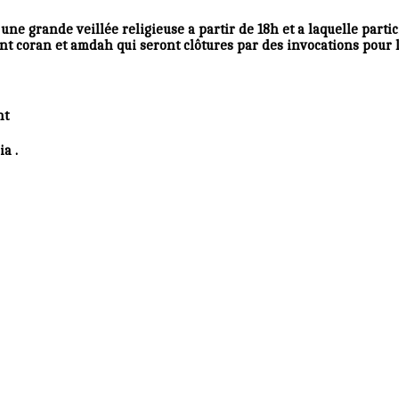
une grande veillée religieuse a partir de 18h et a laquelle parti
nt coran et amdah qui seront clôtures par des invocations pou
nt
. Mohamed El Kebir ben Ahmed tijania cheikh de la zaouia tijania