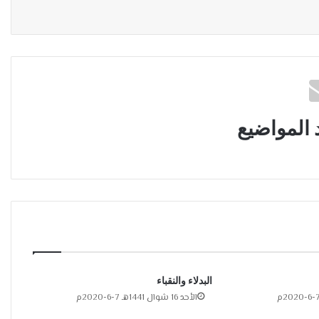
 المواضيع
البدلاء والنقباء
الأحد 16 شوال 1441هـ 7-6-2020م