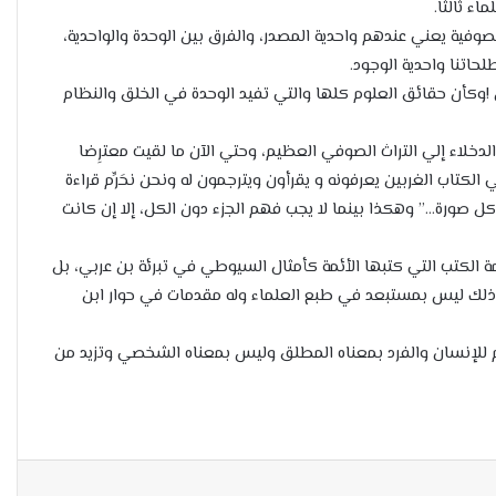
اء ثالثا.
صوفية يعني عندهم واحدية المصدر، والفرق بين الوحدة والواحدية،
حاتنا واحدية الوجود.
ن !وكأن حقائق العلوم كلها والتي تفيد الوحدة في الخلق والنظام
دخلاء إلي التراث الصوفي العظيم، وحتي الآن ما لقيت معترِضا
الكتاب الغربين يعرفونه و يقرأون ويترجمون له ونحن نحَرِّم قراءة
 كل صورة…” وهكذا بينما لا يجب فهم الجزء دون الكل، إلا إن كانت
زمة الكتب التي كتبها الأئمة كأمثال السيوطي في تبرئة بن عربي، بل
، وذلك ليس بمستبعد في طبع العلماء وله مقدمات في حوار ابن
 للإنسان والفرد بمعناه المطلق وليس بمعناه الشخصي وتزيد من