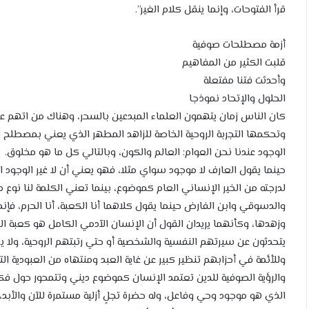
قرأ الفتوحات، وإنما ينقل كلام الغير”.
أزمة مصطلحات صوفية
قلبت الكثير من المفاهيم
وأحدثت فتنا مفتعلة
الحلول والإتحاد نموذجا
كان الناس زمان يتهمون العلماء المبدعين بالسحر، وهناك من اتهم عل
وتحكمها التجربة الروحية الخاصة للزاهد المطهر الذي يعني بمصطلح الو
الوجود عندنا نحن العوام: العالم والكون، وبالتالي كل ما هو مخلوق.
حينما يقول العارف لا موجود سواي مثلا، فهو يعني أن لا غير الوجود ا
لدرجته من الخير الإنساني العام كموضوع، بينما تعني الكلمة لنا نوع
والدسوقي وابن الفارض حينما يقول كلاهما أنا الكعبة، أنا الحرم، ف
وزهدها، وكأنهما يريدان القول أن الإنسان الآدمي الكامل هو كعبة الل
يتحدثون عن سيرتهم النفسية والشخصية أو حتي رتبتهم الروحية، ولا ي
وللأئمة في أحزابهم تنظير كبير عن غاية العبد ومنتهاه من العبودية ا
والرؤية الصوفية للدين تعتمد الإنسان كموضوع ديني وتتمحور حول فك
الذي هو موجود وحي وفاعل، وله حضرة تجلٍ أزلية مستمرة للآن والأبد