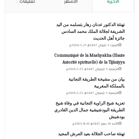
الأخيرة
الأشهر
تعليقات
تهنئة الدكتور عدنان زهار بتسلمه من اليد
الشريفة لجلالة الملك محمد السادس
جائزة أهل الحديث
السبت 3 شوال 1447هـ 21-3-2026م
Communiqué de la Mashyakha (Haute
Autorité spirituelle) de la Tijâniyya
الجمعة 5 شعبان 1447هـ 23-1-2026م
بيان من مشيخة الطريقة التجانية
بالمملكة المغربية
الجمعة 5 شعبان 1447هـ 23-1-2026م
تعزية شيخ الزاوية التجانية في وفاة شيخ
الطريقة البودشيشية جمال الدين القادري
بودشيش
الأحد 16 صفر 1447هـ 10-8-2025م
تهنئة صاحب الجلالة بعيد العرش المجيد