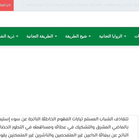
بيان من مشيخة الطريقة التجانية بالمملكة المغربية
اخر المق
ات
الزوايا التجانية
شيخ الطريقة
الطريقة التجانية
ذرية الش
تتقاذف الشباب المسلم تيارات الفهوم الخاطئة الناتجة عن سوء إستيعا
بالماضي المشرق والتشكيك في عطائه ومساهمته في التطور الحضاري
الناتج عن ببغائة الداعين غير المتفحصين والناشرين غير المتمكنين يقو