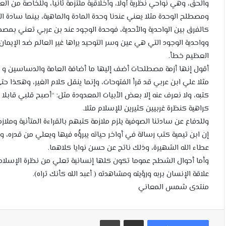
والحق، وهي نواحي نظرية أولا، وأخلاقية ملتزمة ثانيا، وللخاصة من العلم
ومصطلح الوحدة مثلا يعني عندنا وحدة المادة والماهية، بينما سادة ال
كالفرق بين الواحدية والأحدية، فوحدة الوجود عند بن عربي تعني بمصطل
وواحدية الوجود التي هي عين وسر التوحيد يراها غير العالم ضد الإيما
العظيم خطأ.
أقول إنها أزمة مصطلحات أضف إليها ما أضافة العامة والدساسين و ال
مثلا علي ابن عربي قد قرأ الفتوحات، وإنما ينقل كلام الغير، وهكذا حتي 
كتبه، ولا نعرف عنه إلا بعض الأبيات المعدودة مثل: “أصبح قلبي قابلا
كراهية كنظرة غربيين كثيرين للإسلام مثلا.
وللدفاع عن سادتنا الصوفية يلزم ملازمة كتبهم بالقراءة المتأنية وملا
إن ابن تيمية كتب رسالة في أواخر حياته يبرؤُه فيها ويعلي من قدره
عطاء الله الشهيرة، وذلك ناتج عن حسن نوايا كلاهما.
وأما أحوال الشطح عموما تكون كلها إنسانية تعلي من نظرة الإسلام
علاقة الإنسان بربه ورؤيته ومشاهدته ( أعبد الله كأنك تراه).
منتدى شمس المعاني
مشاركة عبر البريد
طباعة