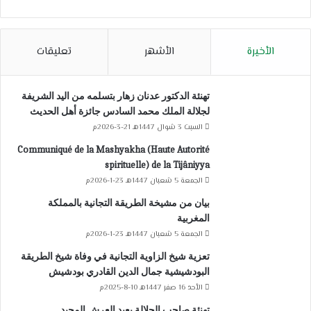
الأخيرة
الأشهر
تعليقات
تهنئة الدكتور عدنان زهار بتسلمه من اليد الشريفة
لجلالة الملك محمد السادس جائزة أهل الحديث
السبت 3 شوال 1447هـ 21-3-2026م
Communiqué de la Mashyakha (Haute Autorité
spirituelle) de la Tijâniyya
الجمعة 5 شعبان 1447هـ 23-1-2026م
بيان من مشيخة الطريقة التجانية بالمملكة
المغربية
الجمعة 5 شعبان 1447هـ 23-1-2026م
تعزية شيخ الزاوية التجانية في وفاة شيخ الطريقة
البودشيشية جمال الدين القادري بودشيش
الأحد 16 صفر 1447هـ 10-8-2025م
تهنئة صاحب الجلالة بعيد العرش المجيد