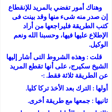
وهناك أمور تفضي بالمريد للإنقطاع
إن صدر منه شىء منها وقد بينت فى
كتب الطريقة فليراجعها من أراد
الإطلاع عليها فيها، وحسبنا الله ونعم
الوكيل.
قلت : وهذه الشروط التى أشار إليها
الشيخ سكيرج، على أنها تقطع المريد
عن الطريقة ثلاثة فقط. :-
أولها : الترك بعد الأخذ تركا كليا.
ثانيها : جمعها مع طريقة أخرى.