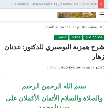
تعزية شيخ الزاوية التجانية في وفاة شيخ الطريقة البودشيشية جمال الدين القادري بودشيش
القائمة
الرئيسية
/
مواضيع مختلفة
/
قصائد وأمداح
قصائد وأمداح
مقالات
مناسبات
شرح همزية البوصيري للدكتور: عدنان
زهار
الأثنين 25 صفر 1442هـ 12-10-2020م
2٬132
بسم الله الرحمن الرحيم
والصلاة والسلام الأتمان الأكملان على
سيدنا محمد