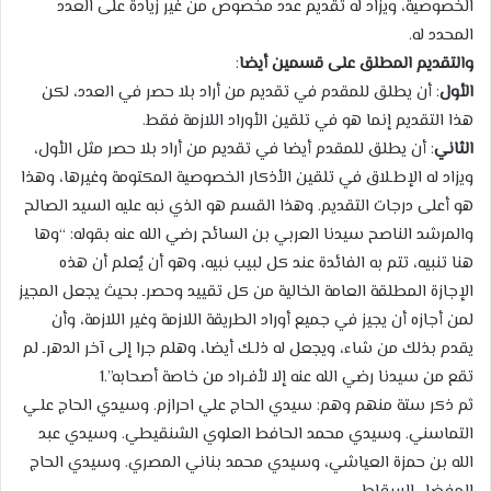
الخصوصية، ويزاد له تقديم عدد مخصوص من غير زيادة على العدد
المحدد له.
والتقديم المطلق على قسمين أيضا
:
الأول
: أن يطلق للمقدم في تقديم من أراد بلا حصر في العدد، لكن
هذا التقديم إنما هو في تلقين الأوراد اللازمة فقط.
الثاني
: أن يطلق للمقدم أيضا في تقديم من أراد بلا حصر مثل الأول،
ويزاد له الإطـلاق في تلقين الأذكار الخصوصية المكتومة وغيرها، وهذا
هو أعلى درجات التقديم. وهذا القسم هو الذي نبه عليه السيد الصالح
والمرشد الناصح سيدنا العربي بن السائح رضي الله عنه بقوله: “وها
هنا تنبيه، تتم به الفائدة عند كل لبيب نبيه، وهو أن يُعلم أن هذه
الإجازة المطلقة العامة الخالية من كل تقييد وحصرـ بحيث يجعل المجيز
لمن أجازه أن يجيز في جميع أوراد الطريقة اللازمة وغير اللازمة، وأن
يقدم بذلك من شاء، ويجعل له ذلـك أيضا، وهلم جرا إلى آخر الدهرـ لم
تقع من سيدنا رضي الله عنه إلا لأفـراد من خاصة أصحابه”.1
ثم ذكر ستة منهم وهم: سيدي الحاج علي احرازم. وسيدي الحاج علـي
التماسني. وسيدي محمد الحافط العلوي الشنقيطي. وسيدي عبد
الله بن حمزة العياشي، وسيدي محمد بناني المصري. وسيدي الحاج