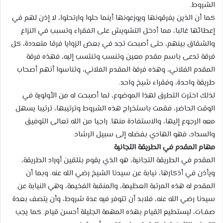
الشروط.
كما أن الذين يفرقونها ويوزعونها أينما حلوا وارتحلوا، لا إذن لهم في
إعطائها غالبا، مما أدخل التشويش على الفقراء وتسبب في النزاع
والشقاق بينهم، حتى أصبحت تجد في بعض الزوايا فرقا متعددة، كل
فرقة تدعى باسم مقدم معين وتنسب وتنتسب إليه، فهذه فرقة
المقدم الفلاني، وهذه فرقة المقدم الفلاني، وتناسوا أنهم أصحاب
طريقة واحدة، وفقراء شيخ واحد.
لذلك اخترت التطرق لهذا الموضوع، لما أصبحت له من الأولوية في
الوقت الحاضر، فقمت باستخراج هذه الشروط وترتيبها، ترتيبا يسهل
معه الرجوع إليها، والاستفادة منها. راجيا من الله تعالى التوفيق
والسداد، فهو الهادي بفضله إلى سبيل الرشاد.
مهام المقدم في الطريقة التجانية
المقدم في الطريقة التجانية، هو الذي يقوم بتلقين أوراد الطريقة،
ويأذن في أذكارها، نيابة عن سيدنا الشيخ رضي الله عنه. وبما أن
المقدم له هذه المرتبة العظيمة، والمنقبة الفخيمة، وهي النيابة عن
سيدنا رضي الله عنه، فلابد أن تتوفر فيه عدة شروط، وأن يتصف بعدة
صفـات، ليستطيع القيام بهذه المهمة الجليلة أحسن قيام. كما يجب