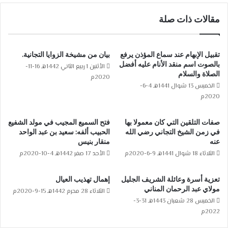
مقالات ذات صلة
تقبيل الإبهام عند سماع المؤذن يرفع
بيان من مشيخة الزوايا التجانية.
بالصوت اسم منقد الأنام عليه أفضل
الأثنين 1 ربيع الثاني 1442هـ 16-11-
الصلاة والسلام
2020م
الخميس 13 شوال 1441هـ 4-6-
2020م
صفات التلقين التي كان معمولا بها
فتح السميع المجيب في مولد الشفيع
في زمن الشيخ التجاني رضي الله
الحبيب ألفه: سعيد بن عبد الواحد
عنه
منقار بنيس
الثلاثاء 18 شوال 1441هـ 9-6-2020م
الأحد 17 صفر 1442هـ 4-10-2020م
تعزية أسرة وعائلة الشريف الجليل
إهمال تهذيب العيال
مولاي عبد الرحمان المناني
الثلاثاء 28 محرم 1442هـ 15-9-2020م
الخميس 28 شعبان 1443هـ 31-3-
2022م