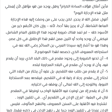
المفضل السقاط.
فأين أمثال هؤلاء السادة الكرام؟ وهل يوجد من هو مؤهل لأن يُعطي
مثل هذه الإجازة اليوم؟
أقول: فضل الله لا يحجر، لكن يجب على من وصلت إليه هذه الإجازة
العامة الشاملة، أن لا يجيز بها أحدا، لأنه – وإن كان الأبقع خير من
الأسود كله – لم تعد هناك ضرورة لوجود هذا الإطلاق العام الشامل،
فيكفي أن يوجد واحد أو اثنين ممن لهم هذا الإطلاق في كل عصر،
وهذا هو ما أشار إليه سيدنا العربي بن السائح رضي الله عنه في
استدراكه المعروف الذي خصصه لهذا الموضوع.2
4- أن تدعو الضرورة إلى وجود مقدم في ذلك البلد الذي يريد أن يقدم
فيه، وأن لا يوجد أي مقدم في البلاد المجاورة لبلده.
5- أن لا يقدم من طلب منه التقديم، بل عليه أن يختار من البلاد التي
تحتاج إلى مقدم، رجلا لا رغبة له في التقديم، فيقدمه بعد الاستخارة
النبوية، والتوجه إلى الله تعالى أن يوفقه في اختياره.
6-أن لا يقدم إلا من توفرت فيه الأهلية الواجـب توفرها في المقدم.
قال في البغية: “ثم إن الإذن في التقديم أي ـ في تلقين الورد ـ
تشترط فيه الأهلية على السنن المعروف، والنهج المألوف، فليس
الإذن عندنا في تلقين الورد جريا على نهج الإذن في ذكره فقط، كما