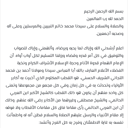
بسم الله الرحمن الرحيم
الحمد لله رب العالمين
والصلاة والسلام على سيدنا محمد خاتم النبيين والمرسلين وعلى آله
وصحبه أجمعين.
اعلم أرشدني الله وإياك لما يحبه ويرضاه، وألهمني وإياك للصواب
والتوفيق في كل أمر قدره وقضاه ورزقنا التسليم لكل أواب أواه. أن
الإمام الهمام قدوة الأنام وحجة الإسلام الأشراف الكرام ونخبة
الفضلاء الأعلام العارف بالله أبا العباس سيدنا ومولانا أحمد بن مَحمد
التجاني الشريف الحسني، هو القطب المكتوم الذي أخبرت به أكابر
الأولياء وتحدثت به في كل زمان وفي كل مجمع من مجموعها وتمنى
كل واحد منهم أن يكون هو ذلك القطب كالشيخ الأكبر ابن العربي
الحاتمي، والشيخ مصطفى وغيرهما من الأكابر رضي الله عنهم، وذلك
أن ابن العربي الحاتمي رأى مقاما فاق كل مقامات الأقطاب ولا فوقه
إلا مقام الأنبياء والرسل عليهم الصلاة والسلام فظن أنه له واطمأنت
نفسه به غاية الاطمئنان وفرح به كل الفرح وأنشد: