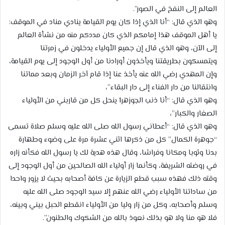
العالم إلى النفخ في الصور”.
وهو الذي قال: “أنا الذي إذا كان يوم القيامة ينادي مناد في الموقف:
يا أهل الموقف هذا إمامكم الذي كان مددكم منه من نشأة العالم
إلى الآن، وهو الذي قال إن جميع الأولياء يدخلون في زمرتنا
ويتمسكون بطريقتنا ويأخذون أورادنا من أول الوجود إلى يوم القيامة،
وإن المهدي رضي الله عنه يأخذ عنا إذا قام آخر الزمان وبعد مماتنا
وانتقالنا من دار الفناء إلى دار البقاء”،
وهو الذي قال: “أنا ذنب الجوزهر1 ينحل كل من قاربني من الأولياء
الصغار والكبار”،
وهو الذي قال: “أعطاني رسول الله صلى الله عليه وسلم صلاة تسمى
“جوهرة الكمال” كل من ذكرها اثني عشرة مرة على وضوء وطهارة
بدنا وثوبا ومكانا وفراشا، وقال هذه هدية لك يا رسول الله فكأنه زاره
في روضته الشريفة، وكأنما زار أولياء الله الصالحين من أول الوجود إلى
وقته ذلك فهذه سبب قطع الزيارة عن كافة أصحابه بحيث لا يزور واحدا
من ساداتنا الأولياء رضي الله عنهم إلا سيد الوجود صلى الله عليه
وسلم وأصحابه، وكل من زار وليا من الأولياء انقطع الحبل بيني وبينه،
فلا هو منا ولا هو بذلك نعوذ بالله من الشكوك والطنون”.