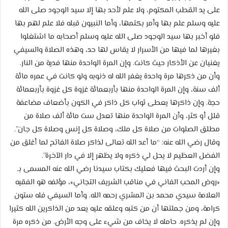
على يد القطب المكتوم، ولا علم لأحد بها إلا سيد الوجود صلى الله
عليه وسلم علم بها وأمر بكتمها، وأما النبيون قبله فلا علم لهم بها
فلو أخبر بها سيد الوجود صلى الله عليه وسلم أصحابه ما اشتغلوا
بغيرها لما فيها من الأسرار لا يقاس لها حد، وهذه الصلاة والسيفي
يغنيان عن الأذكار حيث كانت. وإن المرة الواحدة منها فدية من النار.
وأن من ذكرها مرة واحدة يغفر الله له ذنوبه ولو كانت في عمره مائة
ألف سنة، وإن المرة الواحدة منها بأربعمائة غزوة كل غزوة بأربعمائة
حجة. وإن ذاكرها يعطى ثواب كل ذاكر في الكون بأضعاف مضاعفة
قلل أو كثر، وأن المرة الواحدة منها تعدل ست مائة ألف صلاة من
مطلق الصلوات من صلاة كل ملك، وصلاة كل إنس وصلاة كل جان”.
وقال رضي الله عنه: “ما أعد الله تعالى لذاكر صلاة الفاتح لما أغلق من
الفضل العظيم لا يحل لي ذكره ولا يظهر إلا في دار الآخرة”.
وإن أردت البحث فيها فعليك بكتاب سيدنا رضي الله عنه المسمى بـ
«روض المحب الفاني في مناقب الشريف التجاني»، مؤلفه هو الفقيه
العلامة سيدي محمد بن المشري رحمه الله. وأما السيفي فله ستون
كرامة، ومن جملتها أن من كتبه وعلقه عليه يعد من الذاكرين الله كثيرا
وإن لم يذكره. حامله لا يخاف من شيء على وجه الأرض. من ذكره مرة