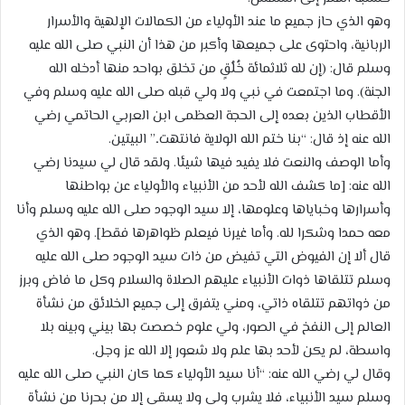
وهو الذي حاز جميع ما عند الأولياء من الكمالات الإلهية والأسرار
الربانية، واحتوى على جميعها وأكبر من هذا أن النبي صلى الله عليه
وسلم قال: (إن لله ثلاثمائة خُلُقٍ من تخلق بواحد منها أدخله الله
الجنة). وما اجتمعت في نبي ولا ولي قبله صلى الله عليه وسلم وفي
الأقطاب الذين بعده إلى الحجة العظمى ابن العربي الحاتمي رضي
الله عنه إذ قال: “بنا ختم الله الولاية فانتهت..” البيتين.
وأما الوصف والنعت فلا يفيد فيها شيئا. ولقد قال لي سيدنا رضي
الله عنه: [ما كشف الله لأحد من الأنبياء والأولياء عن بواطنها
وأسرارها وخباياها وعلومها، إلا سيد الوجود صلى الله عليه وسلم وأنا
معه حمدا وشكرا لله. وأما غيرنا فيعلم ظواهرها فقط]. وهو الذي
قال ألا إن الفيوض التي تفيض من ذات سيد الوجود صلى الله عليه
وسلم تتلقاها ذوات الأنبياء عليهم الصلاة والسلام وكل ما فاض وبرز
من ذواتهم تتلقاه ذاتي، ومني يتفرق إلى جميع الخلائق من نشأة
العالم إلى النفخ في الصور، ولي علوم خصصت بها بيني وبينه بلا
واسطة، لم يكن لأحد بها علم ولا شعور إلا الله عز وجل.
وقال لي رضي الله عنه: “أنا سيد الأولياء كما كان النبي صلى الله عليه
وسلم سيد الأنبياء، فلا يشرب ولي ولا يسقى إلا من بحرنا من نشأة