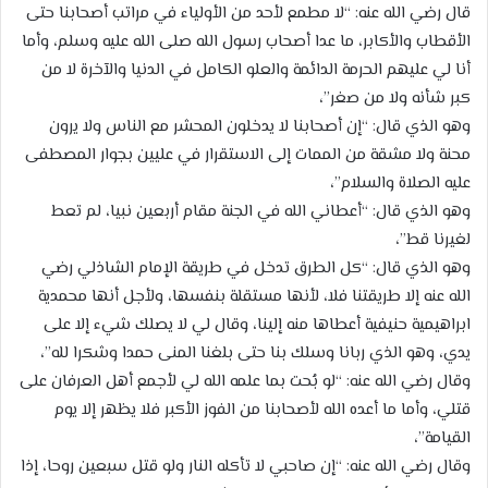
قال رضي الله عنه: “لا مطمع لأحد من الأولياء في مراتب أصحابنا حتى
الأقطاب والأكابر، ما عدا أصحاب رسول الله صلى الله عليه وسلم، وأما
أنا لي عليهم الحرمة الدائمة والعلو الكامل في الدنيا والآخرة لا من
كبر شأنه ولا من صغر”،
وهو الذي قال: “إن أصحابنا لا يدخلون المحشر مع الناس ولا يرون
محنة ولا مشقة من الممات إلى الاستقرار في عليين بجوار المصطفى
عليه الصلاة والسلام”،
وهو الذي قال: “أعطاني الله في الجنة مقام أربعين نبيا، لم تعط
لغيرنا قط”،
وهو الذي قال: “كل الطرق تدخل في طريقة الإمام الشاذلي رضي
الله عنه إلا طريقتنا فلا، لأنها مستقلة بنفسها، ولأجل أنها محمدية
ابراهيمية حنيفية أعطاها منه إلينا، وقال لي لا يصلك شيء إلا على
يدي، وهو الذي ربانا وسلك بنا حتى بلغنا المنى حمدا وشكرا لله”،
وقال رضي الله عنه: “لو بُحت بما علمه الله لي لأجمع أهل العرفان على
قتلي، وأما ما أعده الله لأصحابنا من الفوز الأكبر فلا يظهر إلا يوم
القيامة”،
وقال رضي الله عنه: “إن صاحبي لا تأكله النار ولو قتل سبعين روحا، إذا