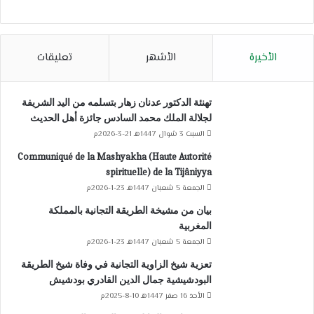
الأخيرة
الأشهر
تعليقات
تهنئة الدكتور عدنان زهار بتسلمه من اليد الشريفة
لجلالة الملك محمد السادس جائزة أهل الحديث
السبت 3 شوال 1447هـ 21-3-2026م
Communiqué de la Mashyakha (Haute Autorité
spirituelle) de la Tijâniyya
الجمعة 5 شعبان 1447هـ 23-1-2026م
بيان من مشيخة الطريقة التجانية بالمملكة
المغربية
الجمعة 5 شعبان 1447هـ 23-1-2026م
تعزية شيخ الزاوية التجانية في وفاة شيخ الطريقة
البودشيشية جمال الدين القادري بودشيش
الأحد 16 صفر 1447هـ 10-8-2025م