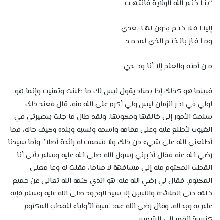
“بنـا ختـم الله الولايـة فانتـهـت
إلينـا فـلا ختـم يكون لهـا بعدي
ومـا فـاز بالـختـم الذي لمحمـد
مـن أمتـه والعلم إلا أنا وحــدي
فبينما هو كذلك إذا بمناد يقول ليس لك ما ظننت وتمنيت وإنما هو
لولي في آخر الزمان ليس ولي أكرم على الله منه، قال فعند ذلك
سلمت الأمور إلى خالقها ومكونها، ولقد طال ما جلت ببصيرتي في
الغيوب لأطلع عليه وعلى مقامه واسمه ونسبه وبلده وكيف حاله، فما
أطلعني الله على شيء من ذلك ولا شممت له رائحة أصلا”. وأما سيدنا
رضي الله عنه فقال أخبرني رسول الله صلى الله عليه وسلم بأني أنا
القطب المكتوم منه إلي مشافهة لا مناما، فقلت له وما معنى
المكتوم، فقال لي رضي الله عنه: هو الذي كتمه الله تعالى عن جميع
خلقه حتى الملائكة والنبيين إلا سيد الوجود صلى الله عليه وسلم فإنه
علم به وبحاله، وقال رضي الله عنه: نسبة الأولياء للقطب المكتوم
كنسبة القمر إلى الشمس.