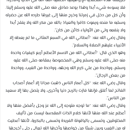
طريقتنا هذه المحمدية الإبراهيمية الحنفية آمنه الله في الدنيا والآخرة،
فلا يسوءه شيء أبدا وهذا بوعد صادق منه صلى الله عليه وسلم إلينا.
وأن كل من دخل في زمرتنا وخرج منها إلى غيرها طرده الله عن حضرته
وسلبه ما منحه ويموت كافرا والعياذ بالله من مكر الله ولا يفلح أبدا
ولا ينفعه ولي من الأولياء كائن من كان”.
وقال رضي الله عنه: “أعطاني الله في السبع المثاني ما لم يعطه إلا
الأنبياء عليهم الصلاة والسلام”.
وهو الذي قال: “أعطاني الله من الاسم الأعظم أربع كيفيات واحدة
منه صلى الله عليه وسلم وهي المخصوصة بمقامه صلى الله عليه
وسلم، وواحدة من علي كرم الله وجهه، وواحدة من الغيب، وواحدة
من بعض الرجال”.
وقال رضي الله عنه: “كل أعمار الناس ذهبت مجانا إلا أعمار أصحاب
الفاتح لما أغلق فإنها فازت بالربح دنيا وأخرى، ولا يتصل بها إلا سعيد
من الناس”.
وقال رضي الله عنه: “ما توجه متوجه إلى الله عز وجل بأفضل منها ولا
أعظم عند الله منها لأنها كلام الذات المقدسة ليست من تأليف
المخلوقين، وتسمى بالياقوتة الفريدة وتسمى بالبكرية، لأنها أعطيت
له من الغيب وبين شيئا من خواصها وأخرها الله تعالى حتى أخرجها