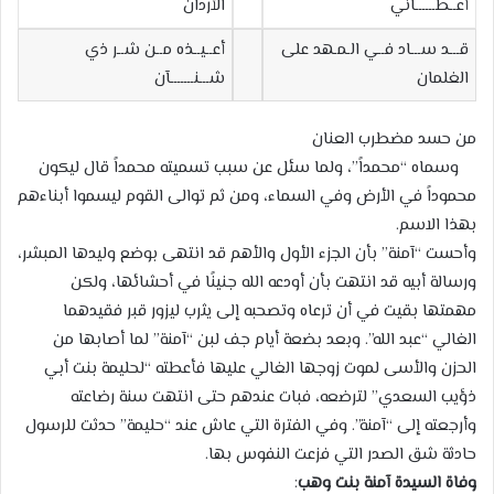
أعــطــــــاني
الأردان
قـــد ســـاد فــي الـمـهد على
أعــيــذه مــن شــر ذي
الغلمان
شـــنـــــــآن
من حسد مضطرب العنان
وسماه “محمداً”، ولما سئل عن سبب تسميته محمداً قال ليكون
محموداً في الأرض وفي السماء، ومن ثم توالى القوم ليسموا أبناءهم
بهذا الاسم.
وأحست “آمنة” بأن الجزء الأول والأهم قد انتهى بوضع وليدها المبشر،
ورسالة أبيه قد انتهت بأن أودعه الله جنينًا في أحشائها، ولكن
مهمتها بقيت في أن ترعاه وتصحبه إلى يثرب ليزور قبر فقيدهما
الغالي “عبد الله”. وبعد بضعة أيام جف لبن “آمنة” لما أصابها من
الحزن والأسى لموت زوجها الغالي عليها فأعطته “لحليمة بنت أبي
ذؤيب السعدي” لترضعه، فبات عندهم حتى انتهت سنة رضاعته
وأرجعته إلى “آمنة”. وفي الفترة التي عاش عند “حليمة” حدثت للرسول
حادثة شق الصدر التي فزعت النفوس بها.
وفاة السيدة آمنة بنت وهب
: