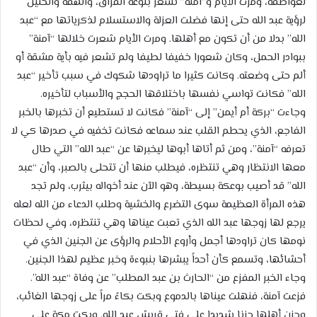
لعواطفه، ومرت الأيام و”آمنة” تشعر بلوعة الفراق، والهفة والحنين
لرؤية عبد الله حتى إنها فضلت العزلة والاستسلام لذكرياتها مع “عبد
الله” بدلا من أن تكون مع أهلها. ومرت الأيام شعرت خلالها “آمنة”
ببوادر الحمل، وكان شعورا خفيفا لطيفا ولم تشعر فيه بأية مشقة أو
ألم حتى وضعته. وكانت كثيرا ما تراودها شكوك في سبب تأخير “عبد
الله” فكانت تواسي نفسها باختلاقها الحجج والأسباب لتأخيره.
وجاءت “بركة أم أيمن” إلى “آمنة” فكانت لا تستطيع أن تخبرها بالخبر
الفاجع، الذي يحطم القلب عند سماعه فكانت تخفيه في صدرها كي لا
تعرفه “آمنة”، ومن ثم أتاها أبوها ليخبرها عن “عبد الله” التي طال
معها الانتظار وهي تنتظره، فيطلب منها أن تتحلى بالصبر، وأن “عبد
الله” قد أصيب بوعكة بسيطة، وهو الآن عند أخواله بيثرب، ولم تجد
هذه المرأة العظيمة سوى التضرع والخشية وطلب الدعاء من الله لعله
يرجع لها زوجها عبد الله الذي تعبت عيناها وهي تنتظره، وفي لحظات
نومها كان تراودها أجمل وأروع الأحلام والرؤى عن الجنين الذي في
أحشائها، وتسمع كأن أحداً يبشرها بنبوءة وخبر عظيم لهذا الجنين.
وجاء الخبر المفزع من “الحارث بن عبد المطلب” عن وفاة “عبد الله”.
فزعت آمنة، فنهلت عيناها بالدموع وبكت بكاءً مراً على زوجها الغائب،
وحزن أهلها حزنا شديدا على فتى قريش عبد الله. وبكت مكة على