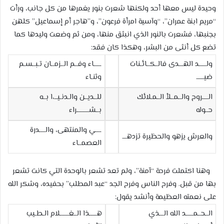
وحيدة ليس معها أحد ولكنها شعرت بنور يغمرها من كل جانب، ورأت
“مريم ابنة عمران”، “وآسية امرأة فرعون”، و”هاجر أم إسماعيل” كلهن
بجنبها، فشعرت بالنور الذي انبثق منها، ومن ثم وضعت وليدها كما
تضع كل أنثى من البشر، وهكذا كان فقد:
ولـــــد الهـــدى فالــكــائـنات
ـــــاء وفــم الــزمــان تـبــسـم
ضيـــــ
وثنـاء
الــــروح والــمــلأ الــمـلائك
للــديــن والـدنـيــ،ا بــه
حــوله
بــشــــــــراء
ــــي والمنتهى، والــــدرة
والعرش يزهو والحظيرة تزدهـــ
العصمــاء
وهنا اكتملت فرحة “آمنة”، ولم تعد تشعر بالوحدة التي كانت تشعر
بها من قبل. وفرح الناس وفرح الجد “عبد المطلب” بحفيده، وشكر الله
على نعمته العظيمة وأنشد يقول:
الــحــمـــــد الله الـــذي
هـــــذا الــغــــــلام الـطـيب