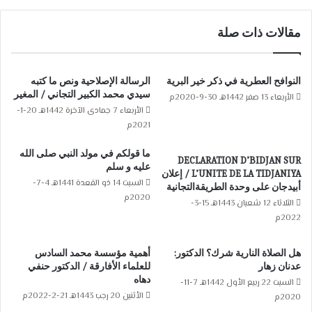
مقالات ذات صلة
النوافح العطرية في ذكر خير البرية
الرسالة الإصلاحية ونص ما كتبه
سيدي محمد الكبير التجاني / المغير
الأربعاء 13 صفر 1442هـ 30-9-2020م
الأربعاء 7 جمادى الآخرة 1442هـ 20-1-
2021م
ما قولكم في مولد النبي صلى الله
DECLARATION D’BIDJAN SUR
عليه و سلم
L’UNITE DE LA TIDJANIYA / إعلان
السبت 14 ذو القعدة 1441هـ 4-7-
أبيدجان على وحدة الطريقةالتجانية
2020م
الثلاثاء 12 شعبان 1443هـ 15-3-
2022م
هل الصلاة النارية شرك؟ الدكتور:
أهمية مؤسسة محمد السادس
عدنان زهار
للعلماء الأفارقة / الدكتور حنفي
دهاه
السبت 22 ربيع الأول 1442هـ 7-11-
الأثنين 20 رجب 1443هـ 21-2-2022م
2020م