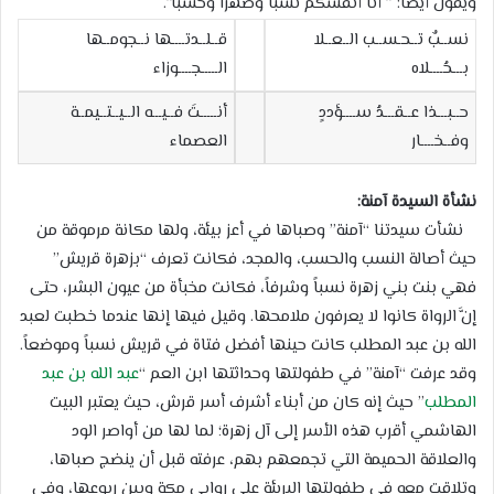
ويقول أيضا: ” أنا أنفسكم نسبا وصهرا وحسبا”.
نســبٌ تــحـســب الــعــلا
قــلــدتــــها نــجومــها
بـــحُــــلاه
الـــــجــــوزاء
حــبـــذا عــقـــدُ ســــؤددٍ
أنـــــتَ فــيـــه الــيــتــيمــة
وفــخــــار
العصماء
نشأة السيدة آمنة:
نشأت سيدتنا “آمنة” وصباها في أعز بيئة، ولها مكانة مرموقة من
حيث أصالة النسب والحسب، والمجد، فكانت تعرف “بزهرة قريش”
فهي بنت بني زهرة نسباً وشرفاً، فكانت مخبأة من عيون البشر، حتى
إنَّ الرواة كانوا لا يعرفون ملامحها. وقيل فيها إنها عندما خطبت لعبد
الله بن عبد المطلب كانت حينها أفضل فتاة في قريش نسباً وموضعاً.
وقد عرفت “آمنة” في طفولتها وحداثتها ابن العم “
عبد الله بن عبد
المطلب
” حيث إنه كان من أبناء أشرف أسر قرش، حيث يعتبر البيت
الهاشمي أقرب هذه الأسر إلى آل زهرة؛ لما لها من أواصر الود
والعلاقة الحميمة التي تجمعهم بهم، عرفته قبل أن ينضج صباها،
وتلاقت معه في طفولتها البريئة على روابي مكة وبين ربوعها، وفي