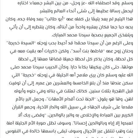
وسلم. وقد اصطفاه الله -عز وجل- من بين البشر جمعاء؛ اختاره
ليحمل رسالة عظيمة إلى شتى أنحاء العالم وللبشر.
هذا اليتيم لم يعد يتيمًا بل كفله عمه “أبو طالب” بعد وفاة جده، وكان
يحبه حبا جما فكان يعتبره واحداً من أبنائه، وكان ينتظره إلى أن يأتي
ويتغذى الجميع بصحبة سيدنا محمد المبارك.
وعلى الرغم من أن سيدنا محمّدا قد أحيط بحب زوجته “السيدة خديجة”
وحنان زوج عمه “فاطمة بنت أسد”، ولكن ذكريات أمه بقيت معه في
كل لحظة، وكان يذكر كل لحظة جميلة قضاها معها إلى لحظة
موتها، حتى كان يبكيها بكاءا حارا. وكأن الحبيب سيدنا محمد صلى
الله عليه وسلم كان يرى ملامح أمه الجليلة في زوجته “خديجة” التي
سكن عندها منذ أن بلغ الخامسة والعشرين من عمره. إلى أن توفيت
قبل الهجرة بثلاث سنين. كذلك تمثلت في بناته وفي حنوه وأبوته
لهن، وها هو يقول: “الجنة تحت أقدام الأمهات”، وجعل البر بالأم
مقدما على شرف الجهاد في سبيل الله والدار الآخرة، وجمع القرآن
الكريم بين العبادة والإخلاص به والبر بالوالدين، “وقضى ربك ألا
تعبدوا إلا إياه وبالوالدين إحسانا”. وسوف تظل صورة الأم الجليلة آمنة
بنت وهب تنتقل عبر الأجيال وسوف تبقى باسمها خالدة في النفوس