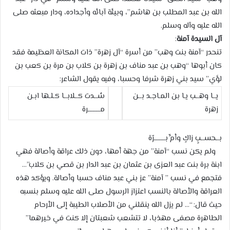
الله بن عبد المطلب بن هاشم”، وبيئة آبائه وأجداده، ودار مبعثه صلى
الله عليه وآله وسلم.
آل السيدة آمنة
:
تنحدر “آمنة بنت وهب” من أسرة “آل زهرة” ذات المكانة العظيمة فقد
كان أبوها “وهب بن عبد مناف بن زهرة بن كلاب بن مرة بن كعب بن
لؤي” سيد بني زهرة شرفا وحسبا، وفيه يقول الشاعر:
يــا وهــب يـا بن المـاجـد بــن
سُــدت كــلابــا كـلـها ابـن
زهرة
مــــــــرة
بــحســبٍ زاكٍ وأمٍّ بـــــــرّة
ولم يكن نسب “آمنة” من جهة أمها، دون ذلك عراقة وأصالة فهي
ابنة برة بنت عبد العزى بن عثمان بن عبد الدار بن قصي بن كلاب”…
فتجمع في نسب ” آمنة” عز بني عبد مناف حسبا وأصالة. ويؤكد هذه
العراقة والأصالة بالنسب اعتزاز الرسول صلى الله عليه وسلم بنسبه
حيث قال: “… لم يزل الله ينقلني من الأصلاب الطيبة إلى الأرحام
الطاهرة مصفى مهذبا، لا تتشعب شعبتان إلا كنت في خيرهما”