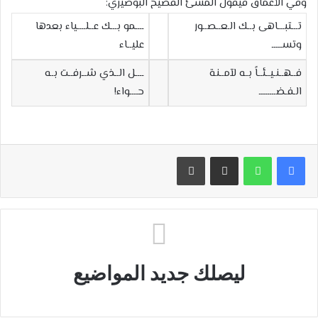
وفي الأعماق فيقول المشئ الفصيح البوصيري:
تـــتبـــاهى بــك الـعــصــور
ــــمو بـــك عــلــــياء بعدها
وتســـــ
عليــاء
فــهــنـيــئــاً بــه لآمــنـة
ــــل الــذي شــرفــت بــه
الـفـضــــــــ
حــــواء!
مشاركة عبر البريد
طباعة
ليصلك جديد المواضيع