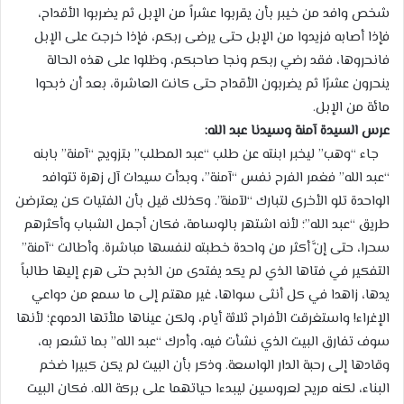
شخص وافد من خيبر بأن يقربوا عشراً من الإبل ثم يضربوا الأقداح،
فإذا أصابه فزيدوا من الإبل حتى يرضى ربكم، فإذا خرجت على الإبل
فانحروها، فقد رضي ربكم ونجا صاحبكم، وظلوا على هذه الحالة
ينحرون عشرًا ثم يضربون الأقداح حتى كانت العاشرة، بعد أن ذبحوا
مائة من الإبل.
عرس السيدة آمنة وسيدنا عبد الله:
جاء “وهب” ليخبر ابنته عن طلب “عبد المطلب” بتزويج “آمنة” بابنه
“عبد الله” فغمر الفرح نفس “آمنة”، وبدأت سيدات آل زهرة تتوافد
الواحدة تلو الأخرى لتبارك “لآمنة”. وكذلك قيل بأن الفتيات كن يعترضن
طريق “عبد الله”؛ لأنه اشتهر بالوسامة، فكان أجمل الشباب وأكثرهم
سحرا، حتى إنَّ أكثر من واحدة خطبته لنفسها مباشرة. وأطالت “آمنة”
التفكير في فتاها الذي لم يكد يفتدى من الذبح حتى هرع إليها طالباً
يدها، زاهدا في كل أنثى سواها، غير مهتم إلى ما سمع من دواعي
الإغراء! واستغرقت الأفراح ثلاثة أيام، ولكن عيناها ملأتها الدموع؛ لأنها
سوف تفارق البيت الذي نشأت فيه، وأدرك “عبد الله” بما تشعر به،
وقادها إلى رحبة الدار الواسعة. وذكر بأن البيت لم يكن كبيرا ضخم
البناء، لكنه مريح لعروسين ليبدءا حياتهما على بركة الله. فكان البيت