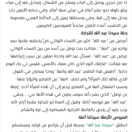
ذا درج حجري يوصل إلى الباب ويفتح من الشمال، ويدخل منه إلى فناء
يبلغ طوله نحو عشر أمتار في عرض ستة أمتار، وفي جداره الأيمن باب
يدخل منه إلى قبة، وفي وسطها يميل إلى الحائط الغربي مقصورة
من الخشب، أعدت لتكون مخدعاً للعروسين الكريمين.
رحلة سيدنا عبد الله للتجارة:
أعرضن عن “عبد الله” كثير من النساء اللواتي كنَّ يخطبنه علانية بعد
زواجه من “آمنة” ، فكانت بنت نوفل بن أسد من بين النساء اللواتي
عرضن عن “عبد الله”، فسأل عبد الله واحدة منهن عن سبب إعراضها
عنه فقالت: “فارقك النور الذي كان معك بالأمس، فليس لي بك اليوم
حاجة”. أدهش هذا الكلام “عبد الله وآمنة” وراحا يفكران في القول
الذي قالته تلك المرأة؟ ولم تكف “آمنة” عن التفكير والرؤيا عنها
وسبب انشغال آمنة في التفكير يرجع إلى أن هذه المرأة أخت “ورقة
بن نوفل” الذي بشر بأنه سوف يكون في هذه الأمة نبي … وبقي
“عبد الله” مع عروسه أياما، وقيل إن المدة لم تتجاوز عشرة أيام؛ لأنه
يجب عليه أن يلحق بالقافلة التجارية المسافرة إلى غزة والشام.
العروس الأرملة سيدتنا آمنة
:
انطلق “
سيدنا عبد الله
” بسرعة قبل أن يتراجع عن قراره، ويستسلم