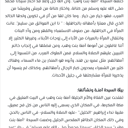
خلفته السيدة “آمنة بنت وهب”. وأن الله جل وعلا قد اختار سيدنا محمد
صلى الله عليه وسلم من كنانة، واختار كنانة من قريش وقريشا من
العرب، فهو خيار من خيار . وما كان لها من أثر في تكوين ولدها الخالد
الذي قال معتزا بأمهاته بالجاهلية : ” نا ابن العواتق من سليم”. عانت
المرأة في الجاهلية، من صنوف الاستعباد والقهر ومن وأد البنات
وانتقال المرأة بالميراث من الأباء إلى زوجات الأبناء، وغيرها الكثير. إلا
أننا غافلون عن أمومة آمنة بنت وهب، وعن فضلها في إنجاب خاتم
النبيين عليهم الصلاة والسلام. فمن الملوك العرب، من انتسبوا إلى
أمهاتهم: مثل عمرو بن هند، وأبوه هو المنذر بن ماء السماء. وهناك
كثير من الشعراء يمدحون كبار الرجال بأمهاتهم، وكذلك لم ينسوا أن
يذكروا للمرأة مشاركتها في جليل الأحداث.
بيئة السيدة آمنــة ونشأتها:
تفتحت عين الفتاة والأم الجليلة آمنة بنت وهب في البيت العتيق في
مكة المكرمة، في المكان الذي يسعى إليه الناس من كل فج عميق،
ملبية نداء إبراهيم “الخليل” -عليه الصلاة والسلام- في الناس بالحج،
وفي ذلك المكان الطاهر المقدس الجليل وضعت السيدة “آمنة بنت
وهب” سيد الخلق “سيدنا محمداً صلى الله عليه وسلم” في دار “عبد