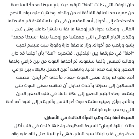
حان الوقت التي كانت “آمنة” تترقبه حيث بلغ سيدنا محمدٌ السادسة
من عمره بعد العناية الفائقة له من والدته. وظهرت عليه بوادر النضج.
فاصطحبته إلى أخوال أبيه المقيمين في يثرب لمشاهدة قبر فقيدهما
الغالي، ومكثت بجوار قبر زوجها ما يقارب شهرا كاملا، وهي تبكي
وتتذكر الأيام الخوالي التي جمعتها مع زوجها بينما “سيدنا محمد”
يلهو ويلعب مع أخواله. وإثر عاصفة حارة وقوية هبت عليهم تعبت
“آمنة” في طريقها بين البلدتين . فشعرت “آمنة” بأن أجلها قد حان
وكانت تهمس بأنها ستموت، ثم أخذها الموت من بين ذراعي ولدها
الصغير وفارقت هذه الدنيا. وانهلت أعين الطفل بالبكاء بين ذراعي
أمه، فهو لم يدرك معنى الموت -بعد-. فأخذته “أم أيمن” فضمته
المسكين إلى صدرها وأخذت تحاول أن تفهمه معنى الموت حتى
يفهمه. وعاد اليتيم الصغير إلى مكة حاملا في قلبه الصغير الحزن
والألم، ورأى بعينيه مشهد موت أعز الناس وأقربهم إلى قلبه؛ أمه آمنة
التي يصعب عليه فراقها.
السيدة آمنة بنت وهب المرأة الخالدة في الأعماق
:
ماتت “زهرة قريش” السيدة العظيمة، ولكنها خلدت في قلب أهل
مكة، وفي قلب ابنها سيد البشر، فهي أم لنبينا صلى الله عليه وآله