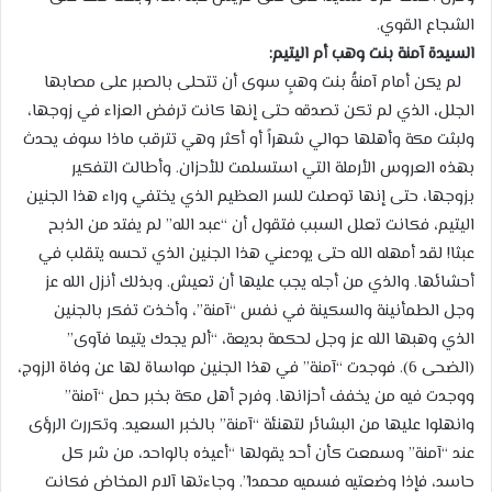
الشجاع القوي.
السيدة آمنة بنت وهب أم اليتيم:
لم يكن أمام آمنةُ بنت وهبٍ سوى أن تتحلى بالصبر على مصابها
الجلل، الذي لم تكن تصدقه حتى إنها كانت ترفض العزاء في زوجها،
ولبثت مكة وأهلها حوالي شهراً أو أكثر وهي تترقب ماذا سوف يحدث
بهذه العروس الأرملة التي استسلمت للأحزان. وأطالت التفكير
بزوجها، حتى إنها توصلت للسر العظيم الذي يختفي وراء هذا الجنين
اليتيم، فكانت تعلل السبب فتقول أن “عبد الله” لم يفتد من الذبح
عبثا! لقد أمهله الله حتى يودعني هذا الجنين الذي تحسه يتقلب في
أحشائها. والذي من أجله يجب عليها أن تعيش. وبذلك أنزل الله عز
وجل الطمأنينة والسكينة في نفس “آمنة”، وأخذت تفكر بالجنين
الذي وهبها الله عز وجل لحكمة بديعة، “ألم يجدك يتيما فآوى”
(الضحى 6). فوجدت “آمنة” في هذا الجنين مواساة لها عن وفاة الزوج،
ووجدت فيه من يخفف أحزانها. وفرح أهل مكة بخبر حمل “آمنة”
وانهلوا عليها من البشائر لتهنئة “آمنة” بالخبر السعيد. وتكررت الرؤى
عند “آمنة” وسمعت كأن أحد يقولها “أعيذه بالواحد، من شر كل
حاسد، فإذا وضعتيه فسميه محمدا”. وجاءتها آلام المخاض فكانت