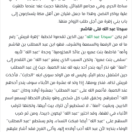
ساحة الحرم، وفي مجامع القبائل. ولكنها حجبت عنه؛ عندما ظهرت
علية بواكر النضج، وهذا ما جعل فتيان من أهل مكة يتسارعون إلى
باب بني زهرة من أجل طلب الزواج منها.
سيدنا عبد الله فتى هاشم
:
لم يكن “
سيدنا عبد الله
” بين الذين تقدموا لخطبة “زهرة قريش” رغم
ما له من الرفعة والسمعة والشرف، فهو ابن عبد المطلب بن هاشم
وأمه” فاطمة بنت عمرو بن عائذ المخزومية” وجدة “عبد الله” لأبيه
“سلمى بنت عمرو”. ولكن السبب الذي يمنع “عبد الله” من التقدم إلى
“آمنة” هو نذر أبيه بنحر أحد بنيه لله عند الكعبة. حيث إن عبد المطلب
حين اشتغل بحفر البئر، وليس له من الولد سوى ابنه “الحارث”، فأخذت
قريش تذله، فنذر يومها، إذا ولد له عشرة من الأبناء سوف ينحر أحدهم
عند الكعبة. فأنعم الله على “عبد المطلب” بعشرة أولاد وكان “عبد
الله” أصغرهم. وخفق قلب كل شخص وهو ينتظر اللحظة ليسمع اسم
الذبيح، وبقيت “آمنة”، لا تستطيع أن تترك بيت أبيها، ولكنها تترقب
الأنباء في لهفة، وقد اختير “عبد الله” ليكون ذبيحا، ومن ثم ضرب
السهم على “عبد الله” أيضا فبكت النساء، ولم يستطع “عبد المطلب”
الوفاء بنذره؛ لأن عبد الله أحب أولاده إليه، وأتى الفرج فقد أشار عليهم