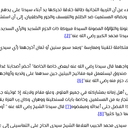
ء عن أن التربية التجانية طاقة خلاقة تحركها يد أبناء سيدنا على يد
 ونضاله المستميت ضد الظلم والتعسف والجور والطغيان، إلى أن استش
مكنونة واللؤلؤة المصونة السيدة مبروكة ذات الحزم الشديد والرأي السد
سيدنا محمد الكبير رضي الله عنه”
[2]
.
لمتكاملة تلقينا وممارسة “وبعد سبع سنين أو ثمان أخرجهما {أي سيدي م
اجهما قال سيدنا رضي الله عنه لبعض خاصة الخاصة” أحضر أصحابنا غدا 
 صندوق ليستعمل فيه مفاتيح البيتين حين سدهما على ولديه وأزواجهم
 حزم منه رضي الله عنه”
[6]
.
ى أهل زمانه بمشاركته في جميع العلوم، وعلو مقام ولايته. إذ غوثيته 
استجار به من المسلمين. وخاصة بايات قسنطينة ووهران. وكان رب العزة
ا الفضل حتى أعدائه ومبغضوه
[7]
قال سيدنا الشيخ رضي الله عنه ” أ
 خيرا كثيرا”
[8]
.
ه سيدي محمد الحبيب العلامة الشيخ سيدي الحاج علي التماسيني إلى ع