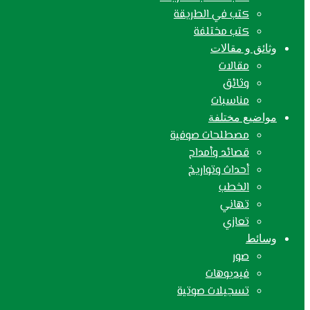
كتب في الطريقة
كتب مختلفة
وثائق و مقالات
مقالات
وثائق
مناسبات
مواضيع مختلفة
مصطلحات صوفية
قصائد وأمداح
أحداث وتواريخ
الخطب
تهاني
تعازي
وسائط
صور
فيديوهات
تسجيلات صوتية