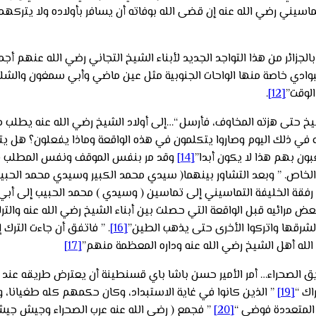
اسيني رضي الله عنه إن قضى الله بوفاته أن يسافر بأولاده ولا يتركه
جزائر من هذا التواجد الجديد لأبناء الشيخ التجاني رضي الله عنهم أج
البوادي خاصة منها الواحات الجنوبية مثل عين ماضي وأبي سمغون والش
لوقت”
[12]
.
يخ حتى هزته المخاوف، فأرسل “…إلى أولاد الشيخ رضي الله عنه يطلب م
في ذلك اليوم وصاروا يتكلمون في هذه الواقعة وماذا يفعلون؟ هل يتر
بون بهم هذا لا يكون أبدا”
[14]
وقد مر بنفس الموقف ونفس المطلب شيخ 
طف الخاص. ” وبعد التشاور بينهما( سيدي محمد الكبير وسيدي محمد الحب
ني رفقة الخليفة التماسيني إلى تماسين ( وسيدي ) محمد الحبيب إلى 
مرائيه قبل الواقعة التي حصلت بين أبناء الشيخ رضي الله عنه والترك
لشرقها واتركوا الأخرى حتى يذهب الطين”
[16]
. ” فاتفق أن جاءت التر
لله أهل الشيخ رضي الله عنه وداره المعظمة منهم”
[17]
 الصحراء… أمر الأمير حسن باشا باي قسنطينة أن يعترض طريقه عند 
اك “
[19]
” الذين كانوا في غاية الاستبداد، وكان حكمهم كله طغيانا، 
المتعددة فوضى “
[20]
” فجمع ( رضي الله عنه عرب الصحراء وجيش ج