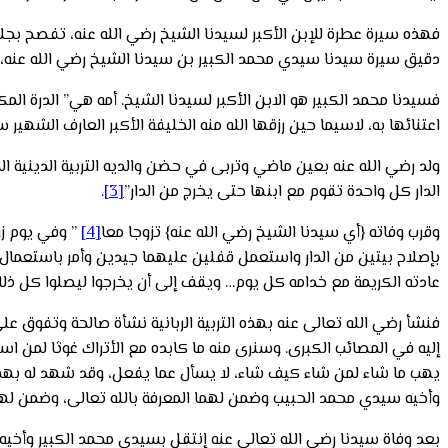
فهذه سيرة عطرة للإبن الأكبر لسيدنا الشيخ رضي الله عنه، تفصح بجلا
دقيق سيرة سيدنا سيدي محمد الكبير بن سيدنا الشيخ رضي الله عنه،
فسيدنا محمد الكبير هو الابن الأكبر لسيدنا الشيخ. أمه هي” الدرة ال
اعتنائها به، لاسيما حين رزقها الله منه الخليفة الأكبر العارف الشهير 
ولد رضي الله عنه بعين ماضي وتربى في حضن والديه التربية الدينية ا
الدار كل واحدة تقوم مع ابنها حتى يخرج من الدار”
[3]
.
وقرب وفاته {أي سيدنا الشيخ رضي الله عنه} تزوجا معا
[4]
” وفي يوم زو
بإصلاح بيتين من الدار واستعمل قفلين عليهما جيدين وأمر باستعمال
عادته الكريمة مع خدامه كل يوم… ويقف إلى أن يخرجوا ليصلوا كل ذلك
فنشأ رضي الله تعالى عنه بهذه التربية الربانية نشأة صالحة وتفوق عل
إليه في المصائب الكبرى. وسنرى منه ما كابده مع الأتراك غوثا لمن 
يهب ما شاء لمن شاء كيف شاء، لا يسأل عما يفعل، وقد شهد له بهذ
وأخيه سيدي محمد الحبيب وضمن لهما المعرفة بالله تعالى، وضمن لهما
بعد وفاة سيدنا رضي الله تعالى عنه إنتقل بسيدي محمد الكبير وأخي