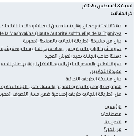
السبت 8 أغسطس 2026م
اخر المقالات
تهنئة الدكتور عدنان زهار بتسلمه من اليد الشريفة لجلالة المل
la Mashyakha (Haute Autorité spirituelle) de la Tijâniyya
بيان من مشيخة الطريقة التجانية بالمملكة المغربية
تعزية شيخ الزاوية التجانية في وفاة شيخ الطريقة البودشيشية
تهنئة صاحب الجلالة بعيد العرش المجيد
تعزية العالم والمقدم الجليل السيد الفاضل ابراهيم صالح الحس
عقيدة التجانيين
بيان مشيخة الطريقة التجانية
المجموعة الوطنية التجانية للمديح والسماع حفل الليلة التجانية 
هل الطريقة التجانية طريقة إصلاحية ضمن مسار التصوف المغربي
الرئيسية
مصطلحات
اتصل بنا
من نحن؟