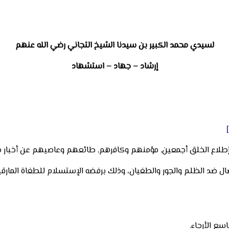
لسيدي محمد الكبير بن سيدنا الشيخ التجاني رضي الله عنهم
إرشاد – جهاد – استشهاد
طلاع الخلق أجمعين, مؤمنهم وكافرهم, طائعهم وعاصيهم عن أخبار ما
ل ضد الظلم والجور والطغيان، وذلك برفضه الإستسلام للطغاة المارقين
سع الأرجاء.