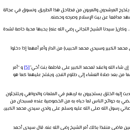
هم يتخرج المرشدون والمربون من فطاحل هذا الطريق. ونسوق في عجالة
هد مدافعا عن بيت الإسلام وصرحه وحصنه.
يد… وكان{ سيدنا الشيخ التجاني رضي الله عنه} يحبها محبة خاصة لشدة
حمد الكبير وسيدي محمد الحبيب} من الدار وأمر أمهما إذا دخلوا
إن شاء الله واعقد لمحمد الكبير على فاطمة بنت أخي”
[5]
و “أمر
ا من بعد صلاة العشاء إلى طلوع الفجر، ويفتح عليهما كما هو
جدبت إليه الخلق يستجيرون به لربهم في الملمات والدواهي ويلتجئون
 يقضي به حوائج الناس لما حباه به من الخصوصية عنده فسبحان من
وصاني رسول الله صلى الله عليه وسلم على ولدي سيدي محمد الكبير،
ين ماضي منفذا بذلك أمر الشيخ رضي الله عنه. قال سيدي أحمد