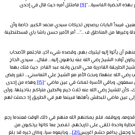
م بهذه الحضرة الفاسية…”
[9]
فامتثل أمره حيث قال في إحدى
معين، فيبدأ البايات يرصدون تحركات سيدي محمد الكبير. خاصة وأن
لالة وغيرها من المناطق ف …”… أمر الأمير حسن باشا باي قسطنطينة
نهم أن يأتوا إليه ليتبرك بهم، وقصده شيء آخر، فاجتمع الأصحاب
كون أولاد الشيخ رضي الله عنه يذهبون إليه… فقال… سيدي الحاج
الطريقة القادرية محي الدين وابنه عبد القادر حيث فتك بهما
يب رضي الله عنهما) وبحث الأمر مع الشيخ علي التماسني… تقرر رفض
أبي سمغون، وباقي الأسرة تمكث في عين ماضي “
[15]
وهذه من إحدى
، كأن للشيخ رضي الله عنه ثلاث خيم والطين متراكم بناحيتها، ورآى
ك إلى عين ماضي للبطش بأهلها فبينما هم في الطريق إذ حصلت لهم
قدومه، ويوقفه، فلم يمكنهم الله منهم في ذلك الوقت فعندما رجع
ونظرة واحدة تلقى على تاريخهم، تفصح عما كانوا يرتكبون من
يشا وجعل يدافع حشم اغريس
[21]
… وبايعوه سرا، وكان خبره قد بلغ