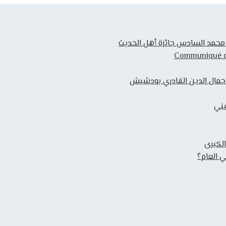
ك محمد السادس جائزة أهل الحديث
Communiqué de 
 جمال الدين القادري بودشيش
يني
الكبرى
 العام؟