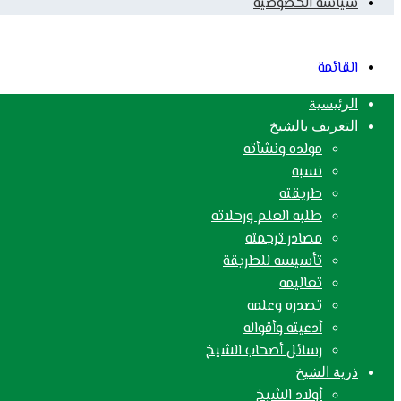
سياسة الخصوصية
القائمة
الرئيسية
التعريف بالشيخ
مولده ونشأته
نسبه
طريقته
طلبه العلم ورحلاته
مصادر ترجمته
تأسيسه للطريقة
تعاليمه
تصدره وعلمه
أدعيته وأقواله
رسائل أصحاب الشيخ
ذرية الشيخ
أولاد الشيخ