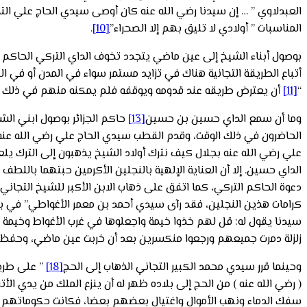
العبدلاوي ” … إن سيدنا رضي الله عنه كان أوصى سيدي الحاج علي التم
المناسبات ” أولادي لا تليق بهم إلا الصحراء”
[10]
.
بوصول أبناء الشيخ إلى عين ماضي يتجدد تخوف الداي التركي الحاكم بال
أتباع الطريقة التجانية هناك في تزايد مستمر سواء في المدن أو في 
“
[11]
أن يعترض طريقه عند قدومه ويوقفه فلم يمكنه منهم في ذلك ا
وما أن سمع الداي حسين بن حسين
[13]
حاكم الجزائر بوصول ابني الش
الحاضرون في ذلك الوقت، وقدم القطب سيدي الحاج علي رضي الله عنه 
علي رضي الله عنه بجلال كيف نترك أولاد الشيخ يذهبون إلى الترك يلع
الداي حسين. إلا أن العناية الإلهية بالنجلين الأكرمين حبتهما بالل
دعوة الحاكم التركي، كما اتفق على ذهاب الابن الأكبر للشيخ التجا
كرامات هذين النجلين، فقد رآى سيدي أحمد بن معمر الأغواطي” في بعض 
سيدنا يقول له: قل لهم خذوا خيمة واجعلوها في غرب الأغواط وخيمة 
زلزلة دمرت جميعهم ورجعوا منكسرين بعد أن خربت عين ماضي، وحفظ ا
وحينما قرر سيدي محمد الكبير التجاني الذهاب إلى الحج
[18]
” على طريق
( رضي الله عنه ) من الحج إلى بلاده ظهر له أن ينزع الملك من يدي الأتر
سفك الدماء ونهب الأموال واغتيال بعضهم بعضا، فكانت حكوماتهم 