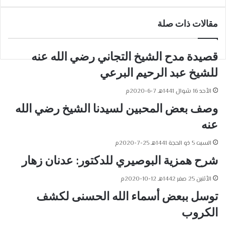
ر
ا
مقالات ذات صلة
ل
ب
ر
قصيدة مدح الشيخ التجاني رضي الله عنه
ي
للشيخ عبد الرحيم البرعي
د
الأحد 16 شوال 1441هـ 7-6-2020م
وصف بعض المحبين لسيدنا الشيخ رضي الله
عنه
السبت 5 ذو الحجة 1441هـ 25-7-2020م
شرح همزية البوصيري للدكتور: عدنان زهار
الأثنين 25 صفر 1442هـ 12-10-2020م
توسل ببعض أسماء الله الحسنى لكشف
الكروب