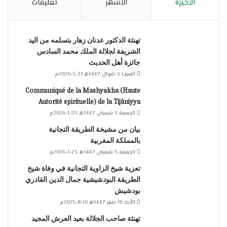
الأخيرة
الأشهر
تعليقات
تهنئة الدكتور عدنان زهار بتسلمه من اليد
الشريفة لجلالة الملك محمد السادس
جائزة أهل الحديث
السبت 3 شوال 1447هـ 21-3-2026م
Communiqué de la Mashyakha (Haute
Autorité spirituelle) de la Tijâniyya
الجمعة 5 شعبان 1447هـ 23-1-2026م
بيان من مشيخة الطريقة التجانية
بالمملكة المغربية
الجمعة 5 شعبان 1447هـ 23-1-2026م
تعزية شيخ الزاوية التجانية في وفاة شيخ
الطريقة البودشيشية جمال الدين القادري
بودشيش
الأحد 16 صفر 1447هـ 10-8-2025م
تهنئة صاحب الجلالة بعيد العرش المجيد