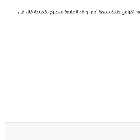
يلة الأربعاء 8 صفر عام 1316هـ بعد مرض ألزمه الفراش طيلة سبعة أيام، ورثاه العلامة سكيرج بقصيدة قال في