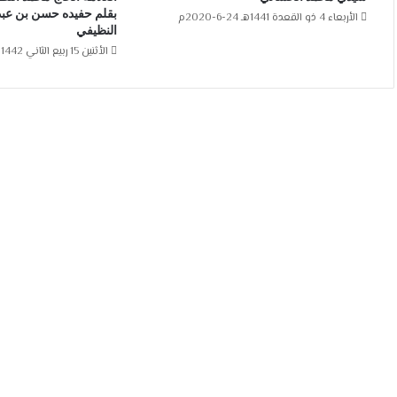
بقلم حفيده حسن بن عبد
الأربعاء 4 ذو القعدة 1441هـ 24-6-2020م
النظيفي
الأثنين 15 ربيع الثاني 1442هـ 30-11-2020م