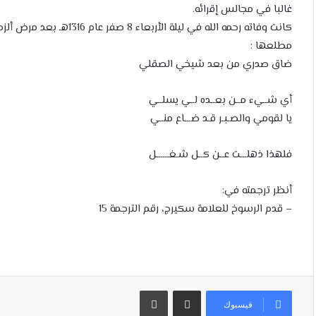
غالبا في مجالس إقرائه.
كانت وفاته رحمه الله في ل
مطلعها :
ضاق صدري من بعد شيخي الصقلي
أي شــيء مــن بعــده لــي يسلــي
يا لقومي والصـبـر قـد ضـــاع منــي
فلهذا ذهلـــت عــن كــل شـغــــــل
أنظر ترجمته في:
– قدم الرسوخ للعلامة سكيرج، رقم الترجمة 15
مشاركة عبر البريد
طباعة
فيسبوك