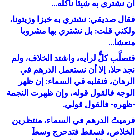
أن نشتري به شيئا نأكله…
فقال صديقي: نشتري به خبزا وزيتونا،
ولكني قلت: بل نشتري بها مشروبا
منعشا…
فتصلَّب كلٌّ لرأيه، واشتد الخلاف، ولم
نجد حلا، إلا أن نستعمل الدرهم في
الرهان، فنقلبه في السماء: إن ظهر
الوجه فالقول قوله، وإن ظهرت النجمة
-ظهره- فالقول قولي.
فرميتُ الدرهم في السماء، منتظرين
الخلاص، فسقط فتدحرج وسطَ